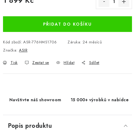
1 899 Kč
Měrná cena:
PŘIDAT DO KOŠÍKU
Kód zboží:
ASR-776HMS1706
Záruka
:
24 měsíců
Značka:
ASIR
Tisk
Zeptat se
Hlídat
Sdílet
Navštivte náš showroom
15 000+ výrobků v nabídce
Popis produktu