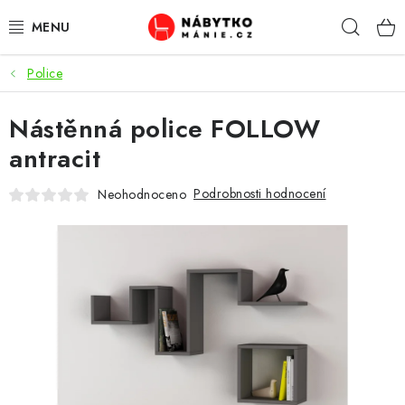
Přejít
Hleda
na
obsah
Police
OBÝVACÍ POKOJ
Nástěnná police FOLLOW
KUCHYŇ A JÍDELNA
antracit
LOŽNICE
Podrobnosti hodnocení
Neohodnoceno
DĚTSKÝ POKOJ
KANCELÁŘ / PRACOVNA
KOUPELNA A WC
PŘEDSÍŇ