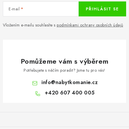
E-mail
PŘIHLÁSIT SE
Vložením e-mailu souhlasíte s
podmínkami ochrany osobních údajů
Pomůžeme vám s výběrem
Potřebujete s něčím poradit? Jsme tu pro vás!
info
@
nabytkomanie.cz
+420 607 400 005
Z
á
p