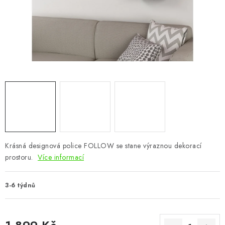
CHOVATELSKÉ POTŘEBY
DOPLŇKY A DEKORACE
ZAHRADA
OSTATNÍ
NOVINKY
VÝPRODEJ
Krásná designová police FOLLOW se stane výraznou dekorací
prostoru.
Více informací
Vše o nákupu
Info
Reklamace a odstoupení od smlouvy
Kontakty
Bonusový program NBM+
Blog
3-6 týdnů