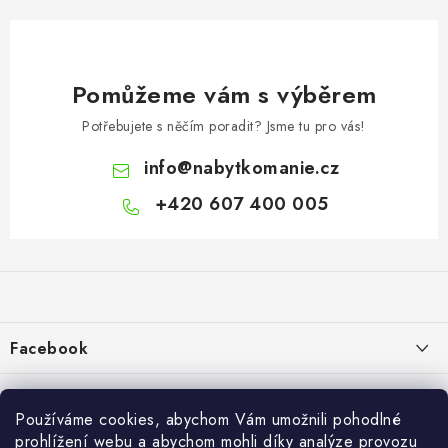
Pomůžeme vám s výběrem
Potřebujete s něčím poradit? Jsme tu pro vás!
info
@
nabytkomanie.cz
+420 607 400 005
Z
á
p
a
Facebook
t
í
Informace pro vás
Používáme cookies, abychom Vám umožnili pohodlné
Vše o nákupu
prohlížení webu a abychom mohli díky analýze provozu