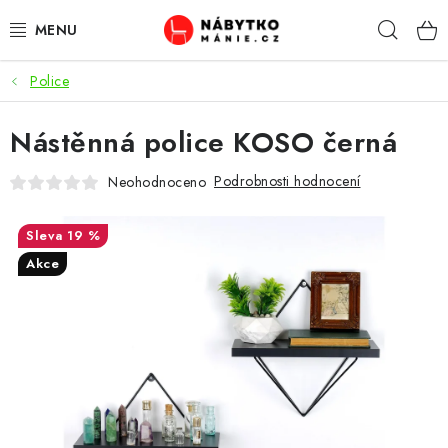
Přejít
Hleda
na
obsah
Police
OBÝVACÍ POKOJ
Nástěnná police KOSO černá
KUCHYŇ A JÍDELNA
Podrobnosti hodnocení
Neohodnoceno
LOŽNICE
19 %
DĚTSKÝ POKOJ
Akce
KANCELÁŘ / PRACOVNA
KOUPELNA A WC
PŘEDSÍŇ