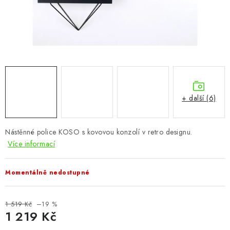
CHOVATELSKÉ POTŘEBY
DOPLŇKY A DEKORACE
ZAHRADA
OSTATNÍ
+ další (6)
NOVINKY
Nástěnné police KOSO s kovovou konzolí v retro designu.
VÝPRODEJ
Více informací
Vše o nákupu
Info
Reklamace a odstoupení od smlouvy
Momentálně nedostupné
Kontakty
Bonusový program NBM+
Blog
1 519 Kč
–19 %
1 219 Kč
Měrná cena: