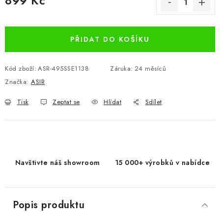
899 Kč
Měrná cena:
PŘIDAT DO KOŠÍKU
Kód zboží:
ASR-495SSE1138
Záruka
:
24 měsíců
Značka:
ASIR
Tisk
Zeptat se
Hlídat
Sdílet
Navštivte náš showroom
15 000+ výrobků v nabídce
Popis produktu