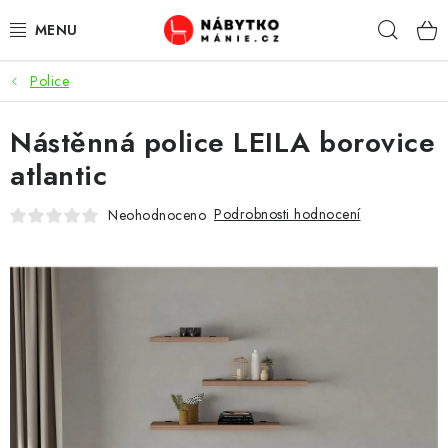
Přejít
Hleda
na
obsah
Police
OBÝVACÍ POKOJ
Nástěnná police LEILA borovice
KUCHYŇ A JÍDELNA
atlantic
LOŽNICE
Podrobnosti hodnocení
Neohodnoceno
DĚTSKÝ POKOJ
KANCELÁŘ / PRACOVNA
KOUPELNA A WC
PŘEDSÍŇ