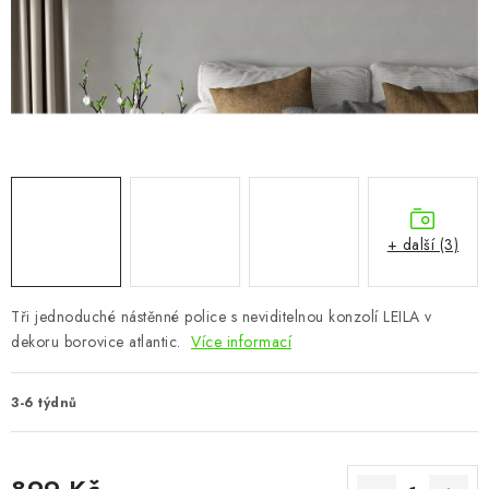
CHOVATELSKÉ POTŘEBY
DOPLŇKY A DEKORACE
ZAHRADA
OSTATNÍ
NOVINKY
+ další (3)
VÝPRODEJ
Tři jednoduché nástěnné police s neviditelnou konzolí LEILA v
dekoru borovice atlantic.
Více informací
Vše o nákupu
Info
Reklamace a odstoupení od smlouvy
Kontakty
Bonusový program NBM+
Blog
3-6 týdnů