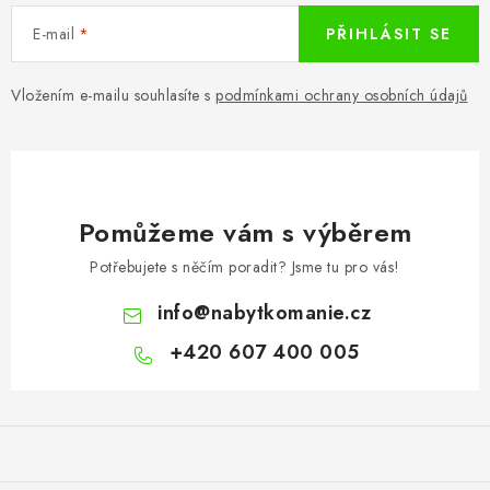
E-mail
PŘIHLÁSIT SE
Vložením e-mailu souhlasíte s
podmínkami ochrany osobních údajů
Pomůžeme vám s výběrem
Potřebujete s něčím poradit? Jsme tu pro vás!
info
@
nabytkomanie.cz
+420 607 400 005
Z
á
p