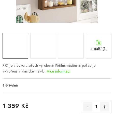
CHOVATELSKÉ POTŘEBY
DOPLŇKY A DEKORACE
ZAHRADA
OSTATNÍ
+ další (1)
NOVINKY
PR1 je v dekoru ořech vyrobená třídílná nástěnná police je
VÝPRODEJ
vytvořená v klasickém stylu.
Více informací
Vše o nákupu
Info
Reklamace a odstoupení od smlouvy
3-6 týdnů
Kontakty
Bonusový program NBM+
Blog
1 359 Kč
Měrná cena: