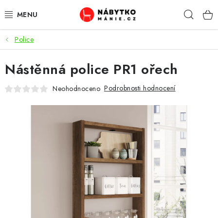
Přejít
Hleda
na
obsah
Police
OBÝVACÍ POKOJ
Nástěnná police PR1 ořech
KUCHYŇ A JÍDELNA
Podrobnosti hodnocení
Neohodnoceno
LOŽNICE
DĚTSKÝ POKOJ
KANCELÁŘ / PRACOVNA
KOUPELNA A WC
PŘEDSÍŇ