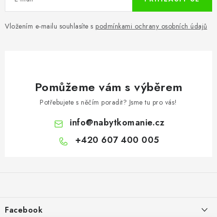
Vložením e-mailu souhlasíte s
podmínkami ochrany osobních údajů
Pomůžeme vám s výběrem
Potřebujete s něčím poradit? Jsme tu pro vás!
info
@
nabytkomanie.cz
+420 607 400 005
Z
á
p
a
Facebook