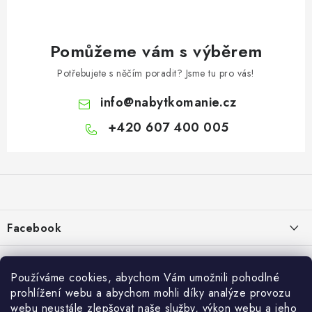
Pomůžeme vám s výběrem
Potřebujete s něčím poradit? Jsme tu pro vás!
info
@
nabytkomanie.cz
+420 607 400 005
Z
á
p
a
Facebook
t
í
Informace pro vás
Používáme cookies, abychom Vám umožnili pohodlné
Vše o nákupu
prohlížení webu a abychom mohli díky analýze provozu
webu neustále zlepšovat naše služby, výkon webu a jeho