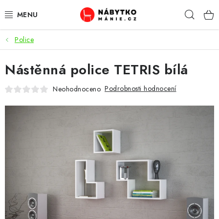
Přejít
Hleda
na
obsah
Police
OBÝVACÍ POKOJ
Nástěnná police TETRIS bílá
KUCHYŇ A JÍDELNA
Podrobnosti hodnocení
Neohodnoceno
LOŽNICE
DĚTSKÝ POKOJ
KANCELÁŘ / PRACOVNA
KOUPELNA A WC
PŘEDSÍŇ