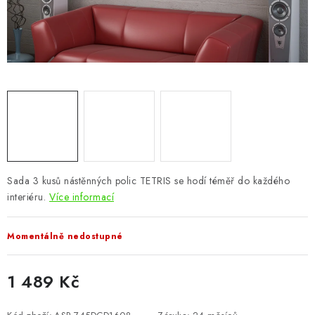
CHOVATELSKÉ POTŘEBY
DOPLŇKY A DEKORACE
ZAHRADA
OSTATNÍ
NOVINKY
Sada 3 kusů nástěnných polic TETRIS se hodí téměř do každého
VÝPRODEJ
interiéru.
Více informací
Vše o nákupu
Info
Reklamace a odstoupení od smlouvy
Momentálně nedostupné
Kontakty
Bonusový program NBM+
Blog
1 489 Kč
Měrná cena: