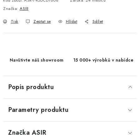
Kód zboží:
ASR-745DCD1608
Záruka
:
24 měsíců
Značka:
ASIR
Tisk
Zeptat se
Hlídat
Sdílet
Navštivte náš showroom
15 000+ výrobků v nabídce
Popis produktu
Parametry produktu
Značka
 ASIR