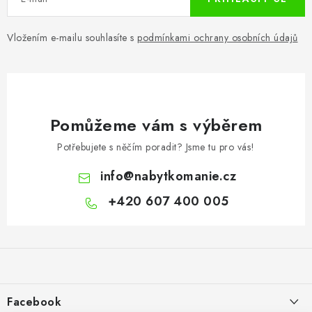
Vložením e-mailu souhlasíte s
podmínkami ochrany osobních údajů
Pomůžeme vám s výběrem
Potřebujete s něčím poradit? Jsme tu pro vás!
info
@
nabytkomanie.cz
+420 607 400 005
Z
á
p
a
Facebook