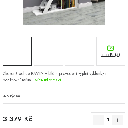
CHOVATELSKÉ POTŘEBY
DOPLŇKY A DEKORACE
ZAHRADA
OSTATNÍ
+ další (5)
NOVINKY
Zkosená police RAVEN v bílém provedení vyplní výklenky i
VÝPRODEJ
podkrovní místa.
Více informací
Vše o nákupu
Info
Reklamace a odstoupení od smlouvy
3-6 týdnů
Kontakty
Bonusový program NBM+
Blog
3 379 Kč
Měrná cena: