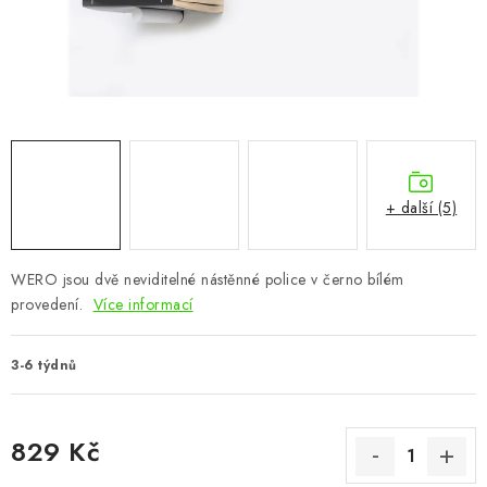
CHOVATELSKÉ POTŘEBY
DOPLŇKY A DEKORACE
ZAHRADA
OSTATNÍ
+ další (5)
NOVINKY
WERO jsou dvě neviditelné nástěnné police v černo bílém
VÝPRODEJ
provedení.
Více informací
Vše o nákupu
Info
Reklamace a odstoupení od smlouvy
3-6 týdnů
Kontakty
Bonusový program NBM+
Blog
829 Kč
Měrná cena: