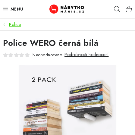
Přejít
Hleda
na
obsah
Police
OBÝVACÍ POKOJ
Police WERO černá bílá
KUCHYŇ A JÍDELNA
Podrobnosti hodnocení
Neohodnoceno
LOŽNICE
DĚTSKÝ POKOJ
KANCELÁŘ / PRACOVNA
KOUPELNA A WC
PŘEDSÍŇ