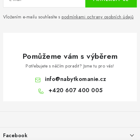
Vložením e-mailu souhlasíte s
podmínkami ochrany osobních údajů
Pomůžeme vám s výběrem
Potřebujete s něčím poradit? Jsme tu pro vás!
info
@
nabytkomanie.cz
+420 607 400 005
Z
á
p
a
Facebook