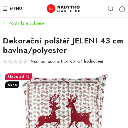
Přejít
Hleda
na
obsah
Polštářky a polštáře
OBÝVACÍ POKOJ
Dekorační polštář JELENI 43 cm
KUCHYŇ A JÍDELNA
bavlna/polyester
LOŽNICE
Podrobnosti hodnocení
Neohodnoceno
DĚTSKÝ POKOJ
46 %
KANCELÁŘ / PRACOVNA
Akce
KOUPELNA A WC
PŘEDSÍŇ