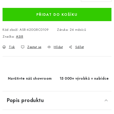
Měrná cena:
PŘIDAT DO KOŠÍKU
Kód zboží:
ASR-420GRC0109
Záruka
:
24 měsíců
Značka:
ASIR
Tisk
Zeptat se
Hlídat
Sdílet
Navštivte náš showroom
15 000+ výrobků v nabídce
Popis produktu