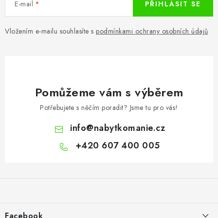
E-mail
PŘIHLÁSIT SE
Vložením e-mailu souhlasíte s
podmínkami ochrany osobních údajů
Pomůžeme vám s výběrem
Potřebujete s něčím poradit? Jsme tu pro vás!
info
@
nabytkomanie.cz
+420 607 400 005
Z
á
p
a
Facebook