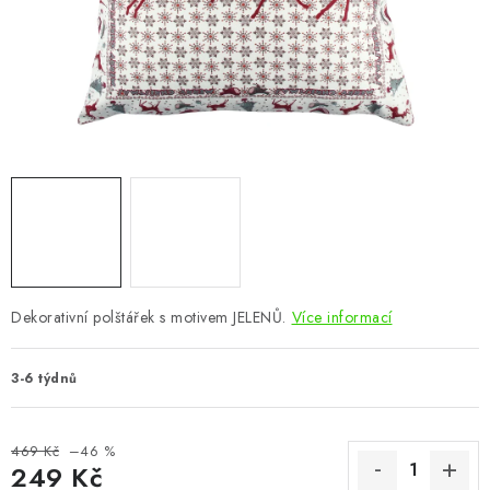
CHOVATELSKÉ POTŘEBY
DOPLŇKY A DEKORACE
ZAHRADA
OSTATNÍ
NOVINKY
VÝPRODEJ
Dekorativní polštářek s motivem JELENŮ.
Více informací
Vše o nákupu
Info
Reklamace a odstoupení od smlouvy
3-6 týdnů
Kontakty
Bonusový program NBM+
Blog
469 Kč
–46 %
249 Kč