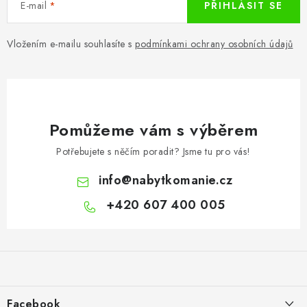
E-mail
PŘIHLÁSIT SE
Vložením e-mailu souhlasíte s
podmínkami ochrany osobních údajů
Pomůžeme vám s výběrem
Potřebujete s něčím poradit? Jsme tu pro vás!
info
@
nabytkomanie.cz
+420 607 400 005
Z
á
p
a
Facebook