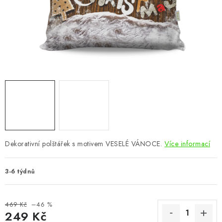
CHOVATELSKÉ POTŘEBY
DOPLŇKY A DEKORACE
ZAHRADA
OSTATNÍ
NOVINKY
VÝPRODEJ
Dekorativní polštářek s motivem VESELÉ VÁNOCE.
Více informací
Vše o nákupu
Info
Reklamace a odstoupení od smlouvy
3-6 týdnů
Kontakty
Bonusový program NBM+
Blog
469 Kč
–46 %
249 Kč