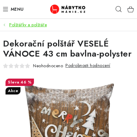
Přejít
Hleda
na
obsah
Polštářky a polštáře
OBÝVACÍ POKOJ
Dekorační polštář VESELÉ
KUCHYŇ A JÍDELNA
VÁNOCE 43 cm bavlna-polyster
LOŽNICE
Podrobnosti hodnocení
Neohodnoceno
DĚTSKÝ POKOJ
46 %
KANCELÁŘ / PRACOVNA
Akce
KOUPELNA A WC
PŘEDSÍŇ