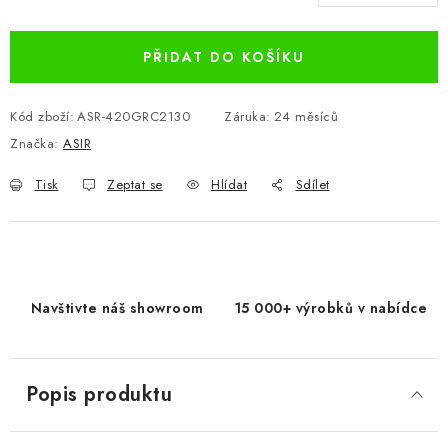
Měrná cena:
PŘIDAT DO KOŠÍKU
Kód zboží:
ASR-420GRC2130
Záruka
:
24 měsíců
Značka:
ASIR
Tisk
Zeptat se
Hlídat
Sdílet
Navštivte náš showroom
15 000+ výrobků v nabídce
Popis produktu