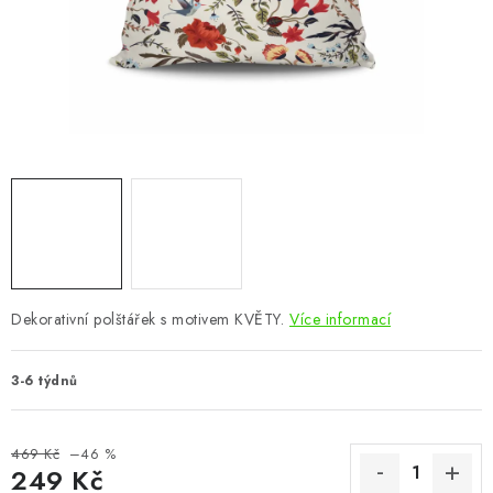
CHOVATELSKÉ POTŘEBY
DOPLŇKY A DEKORACE
ZAHRADA
OSTATNÍ
NOVINKY
VÝPRODEJ
Dekorativní polštářek s motivem KVĚTY.
Více informací
Vše o nákupu
Info
Reklamace a odstoupení od smlouvy
3-6 týdnů
Kontakty
Bonusový program NBM+
Blog
469 Kč
–46 %
249 Kč