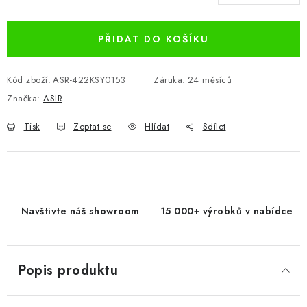
Měrná cena:
PŘIDAT DO KOŠÍKU
Kód zboží:
ASR-422KSY0153
Záruka
:
24 měsíců
Značka:
ASIR
Tisk
Zeptat se
Hlídat
Sdílet
Navštivte náš showroom
15 000+ výrobků v nabídce
Popis produktu