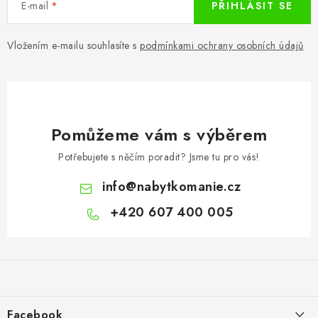
E-mail
PŘIHLÁSIT SE
Vložením e-mailu souhlasíte s
podmínkami ochrany osobních údajů
Pomůžeme vám s výběrem
Potřebujete s něčím poradit? Jsme tu pro vás!
info
@
nabytkomanie.cz
+420 607 400 005
Z
á
p
a
Facebook