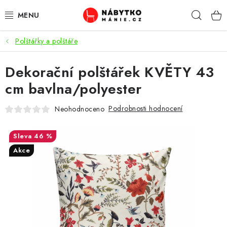
Přejít
Hleda
na
obsah
Polštářky a polštáře
OBÝVACÍ POKOJ
Dekorační polštářek KVĚTY 43
KUCHYŇ A JÍDELNA
cm bavlna/polyester
LOŽNICE
Podrobnosti hodnocení
Neohodnoceno
DĚTSKÝ POKOJ
46 %
KANCELÁŘ / PRACOVNA
Akce
KOUPELNA A WC
PŘEDSÍŇ