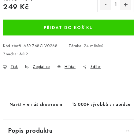
249 Kč
Měrná cena:
PŘIDAT DO KOŠÍKU
Kód zboží:
ASR-768CLV0268
Záruka
:
24 měsíců
Značka:
ASIR
Tisk
Zeptat se
Hlídat
Sdílet
Navštivte náš showroom
15 000+ výrobků v nabídce
Popis produktu