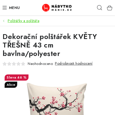
Přejít
Hleda
na
obsah
Polštářky a polštáře
OBÝVACÍ POKOJ
Dekorační polštářek KVĚTY
KUCHYŇ A JÍDELNA
TŘEŠNĚ 43 cm
LOŽNICE
bavlna/polyester
DĚTSKÝ POKOJ
Podrobnosti hodnocení
Neohodnoceno
KANCELÁŘ / PRACOVNA
46 %
Akce
KOUPELNA A WC
PŘEDSÍŇ