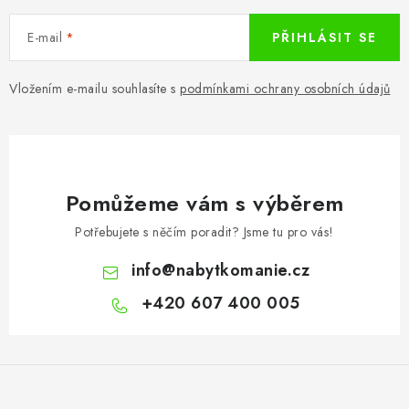
E-mail
PŘIHLÁSIT SE
Vložením e-mailu souhlasíte s
podmínkami ochrany osobních údajů
Pomůžeme vám s výběrem
Potřebujete s něčím poradit? Jsme tu pro vás!
info
@
nabytkomanie.cz
+420 607 400 005
Z
á
p