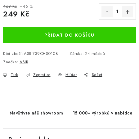
469 Kč
–46 %
249 Kč
Měrná cena:
PŘIDAT DO KOŠÍKU
Kód zboží:
ASR-739CHS0108
Záruka
:
24 měsíců
Značka:
ASIR
Tisk
Zeptat se
Hlídat
Sdílet
Navštivte náš showroom
15 000+ výrobků v nabídce