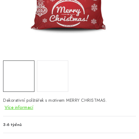
CHOVATELSKÉ POTŘEBY
DOPLŇKY A DEKORACE
ZAHRADA
OSTATNÍ
NOVINKY
VÝPRODEJ
Vše o nákupu
Info
Reklamace a odstoupení od smlouvy
Dekorativní polštářek s motivem MERRY CHRISTMAS.
Více informací
Kontakty
Bonusový program NBM+
Blog
3-6 týdnů