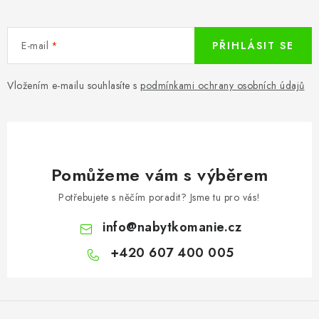
E-mail
PŘIHLÁSIT SE
Vložením e-mailu souhlasíte s
podmínkami ochrany osobních údajů
Pomůžeme vám s výběrem
Potřebujete s něčím poradit? Jsme tu pro vás!
info
@
nabytkomanie.cz
+420 607 400 005
Z
á