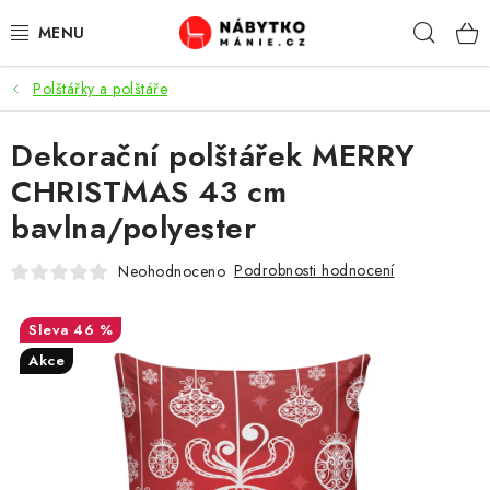
Přejít
Hleda
na
obsah
Polštářky a polštáře
OBÝVACÍ POKOJ
Dekorační polštářek MERRY
KUCHYŇ A JÍDELNA
CHRISTMAS 43 cm
LOŽNICE
bavlna/polyester
DĚTSKÝ POKOJ
Podrobnosti hodnocení
Neohodnoceno
KANCELÁŘ / PRACOVNA
46 %
Akce
KOUPELNA A WC
PŘEDSÍŇ