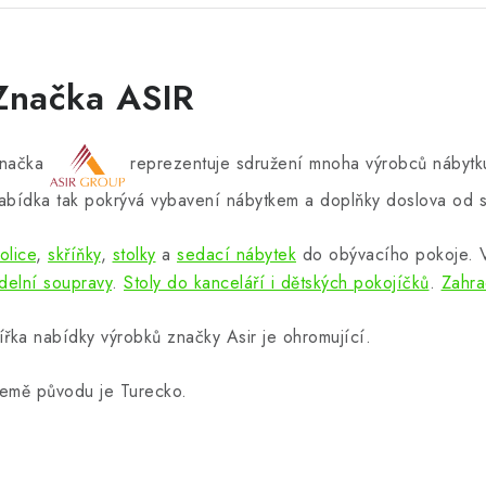
Značka ASIR
načka
reprezentuje sdružení mnoha výrobců nábytku
abídka tak pokrývá vybavení nábytkem a doplňky doslova od s
olice
,
skříňky
,
stolky
a
sedací nábytek
do obývacího pokoje.
ídelní soupravy
.
Stoly do kanceláří i dětských pokojíčků
.
Zahra
ířka nabídky výrobků značky Asir je ohromující.
emě původu je Turecko.