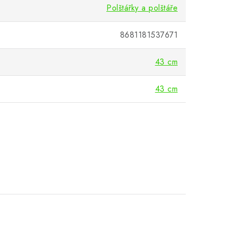
Polštářky a polštáře
8681181537671
43 cm
43 cm