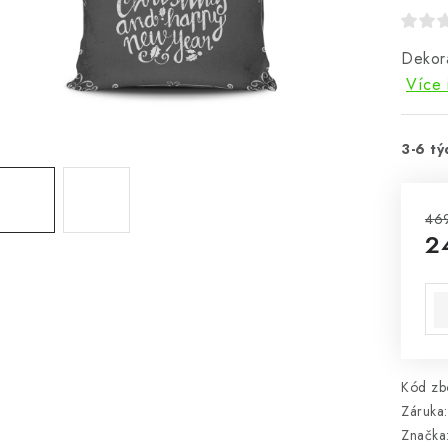
Dekor
Více 
3-6 tý
46
2
Mě
Kód zbo
Záruka
:
Značka