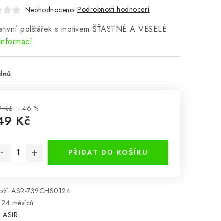
Podrobnosti hodnocení
Neohodnoceno
ativní polštářek s motivem ŠŤASTNÉ A VESELÉ.
informací
dnů
9 Kč
–46 %
49 Kč
rná cena:
PŘIDAT DO KOŠÍKU
ží:
ASR-739CHS0124
24 měsíců
:
ASIR