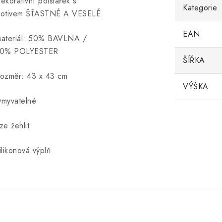
ekorativní polštářek s
Kategorie
otivem ŠŤASTNÉ A VESELÉ.
EAN
ateriál: 50% BAVLNA /
0% POLYESTER
ŠÍŘKA
ozměr: 43 x 43 cm
VÝŠKA
myvatelné
ze žehlit
ilikonová výplň