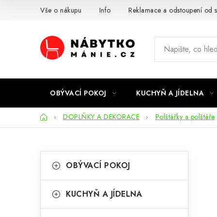
Přejít
Vše o nákupu
Info
Reklamace a odstoupení od 
na
obsah
OBÝVACÍ POKOJ
KUCHYŇ A JÍDELNA
Domů
DOPLŇKY A DEKORACE
Polštářky a polštáře
P
K
Přeskočit
OBÝVACÍ POKOJ
kategorie
a
o
t
s
KUCHYŇ A JÍDELNA
e
t