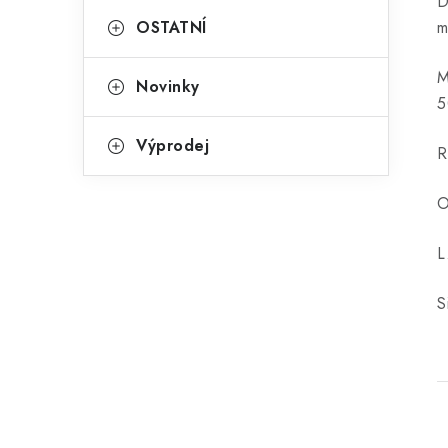
D
OSTATNÍ
m
M
Novinky
5
Výprodej
R
O
L
S