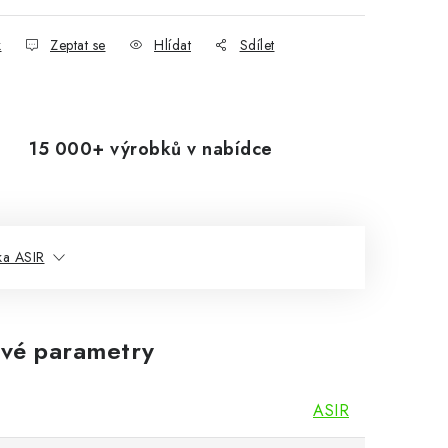
k
Zeptat se
Hlídat
Sdílet
15 000+ výrobků v nabídce
ka ASIR
vé parametry
ASIR