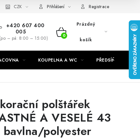
CZK
Přihlášení
Registrace
Prázdný
+420 607 400
005
NÁKUPNÍ
(po – pá: 8:00 – 15:00)
košík
KOŠÍK
RACOVNA
KOUPELNA A WC
PŘEDSÍŇ
C
korační polštářek
ASTNÉ A VESELÉ 43
 bavlna/polyester