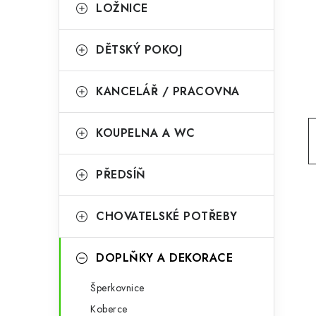
g
LOŽNICE
r
o
a
r
DĚTSKÝ POKOJ
n
i
KANCELÁŘ / PRACOVNA
e
n
í
KOUPELNA A WC
p
PŘEDSÍŇ
a
n
CHOVATELSKÉ POTŘEBY
e
l
DOPLŇKY A DEKORACE
Šperkovnice
Koberce