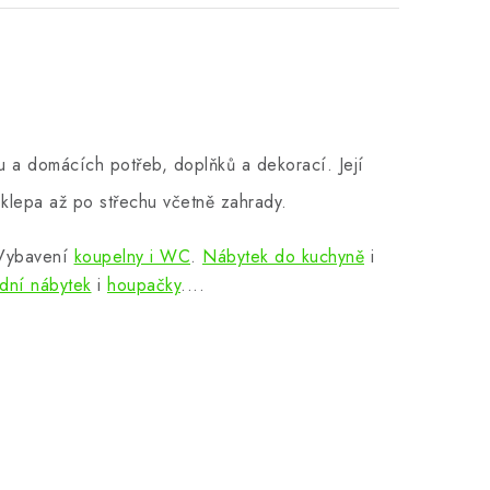
 a domácích potřeb, doplňků a dekorací. Její
klepa až po střechu včetně zahrady.
 Vybavení
koupelny i WC
.
Nábytek do kuchyně
i
dní nábytek
i
houpačky
....