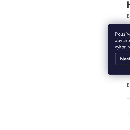
B
Použív
abycho
výkon 
Nas
B