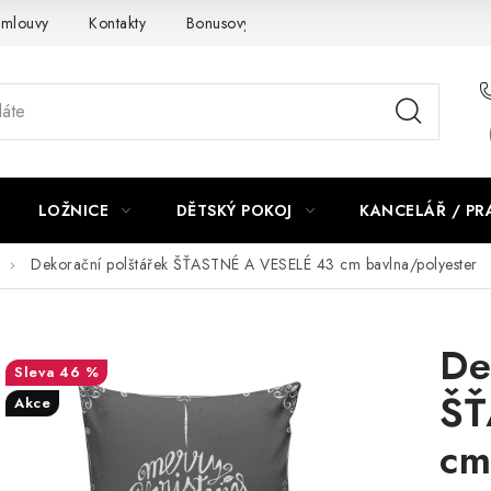
smlouvy
Kontakty
Bonusový program NBM+
Blog
LOŽNICE
DĚTSKÝ POKOJ
KANCELÁŘ / P
Dekorační polštářek ŠŤASTNÉ A VESELÉ 43 cm bavlna/polyester
De
46 %
ŠŤ
Akce
cm