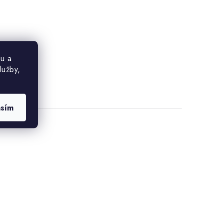
u a
lužby,
asím