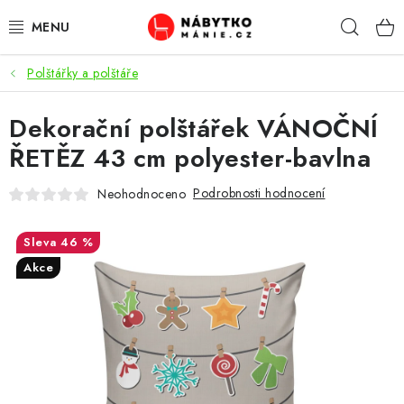
Přejít
Hleda
na
obsah
Polštářky a polštáře
OBÝVACÍ POKOJ
Dekorační polštářek VÁNOČNÍ
KUCHYŇ A JÍDELNA
ŘETĚZ 43 cm polyester-bavlna
LOŽNICE
Podrobnosti hodnocení
Neohodnoceno
DĚTSKÝ POKOJ
46 %
KANCELÁŘ / PRACOVNA
Akce
KOUPELNA A WC
PŘEDSÍŇ