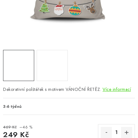
CHOVATELSKÉ POTŘEBY
DOPLŇKY A DEKORACE
ZAHRADA
OSTATNÍ
NOVINKY
VÝPRODEJ
Dekorativní polštářek s motivem VÁNOČNÍ ŘETĚZ.
Více informací
Vše o nákupu
Info
Reklamace a odstoupení od smlouvy
3-6 týdnů
Kontakty
Bonusový program NBM+
Blog
469 Kč
–46 %
249 Kč