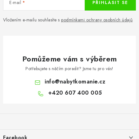
E-mail
PŘIHLÁSIT SE
Vložením e-mailu souhlasíte s
podmínkami ochrany osobních údajů
Pomůžeme vám s výběrem
Potřebujete s něčím poradit? Jsme tu pro vás!
info
@
nabytkomanie.cz
+420 607 400 005
Z
á
p
a
Facebook