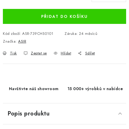
Měrná cena:
PŘIDAT DO KOŠÍKU
Kód zboží:
ASR-739CHS0101
Záruka
:
24 měsíců
Značka:
ASIR
Tisk
Zeptat se
Hlídat
Sdílet
Navštivte náš showroom
15 000+ výrobků v nabídce
Popis produktu