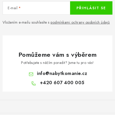
E-mail
PŘIHLÁSIT SE
Vložením e-mailu souhlasíte s
podmínkami ochrany osobních údajů
Pomůžeme vám s výběrem
Potřebujete s něčím poradit? Jsme tu pro vás!
info
@
nabytkomanie.cz
+420 607 400 005
Z
á
p