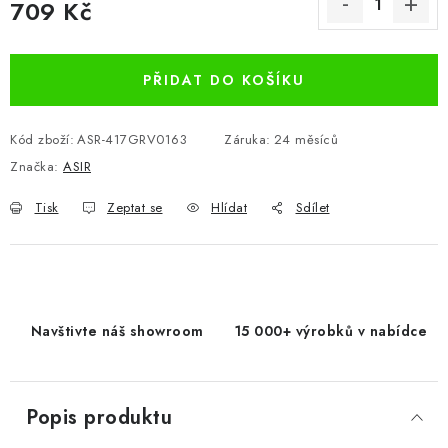
709 Kč
Měrná cena:
PŘIDAT DO KOŠÍKU
Kód zboží:
ASR-417GRV0163
Záruka
:
24 měsíců
Značka:
ASIR
Tisk
Zeptat se
Hlídat
Sdílet
Navštivte náš showroom
15 000+ výrobků v nabídce
Popis produktu