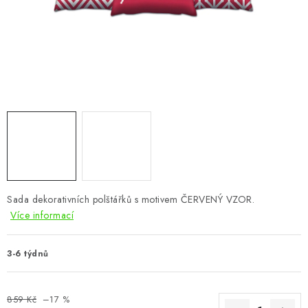
CHOVATELSKÉ POTŘEBY
DOPLŇKY A DEKORACE
ZAHRADA
OSTATNÍ
NOVINKY
VÝPRODEJ
Sada dekorativních polštářků s motivem ČERVENÝ VZOR.
Více informací
Vše o nákupu
Info
Reklamace a odstoupení od smlouvy
Kontakty
Bonusový program NBM+
Blog
3-6 týdnů
859 Kč
–17 %