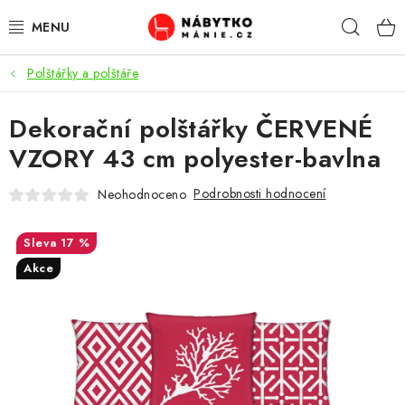
Přejít
Hleda
na
obsah
Polštářky a polštáře
OBÝVACÍ POKOJ
Dekorační polštářky ČERVENÉ
KUCHYŇ A JÍDELNA
VZORY 43 cm polyester-bavlna
LOŽNICE
Podrobnosti hodnocení
Neohodnoceno
DĚTSKÝ POKOJ
17 %
KANCELÁŘ / PRACOVNA
Akce
KOUPELNA A WC
PŘEDSÍŇ