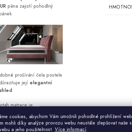
UR
pěna zajistí pohodlný
HMOTNO
pánek.
dobné prošívání čela postele
důrazňuje její
elegantní
zhled
.
otah matrace je
ypoalergenní a lze jej prát v
áme cookies, abychom Vám umožnili pohodlné prohlížení web
račce.
m mohli díky analýze provozu webu neustále zlepšovat naše s
webu a jeho použitelnost.
Více informací
.