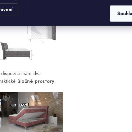
ozměr:
tavení
Souhl
 dispozici máte dva
raktické
úložné prostory
.