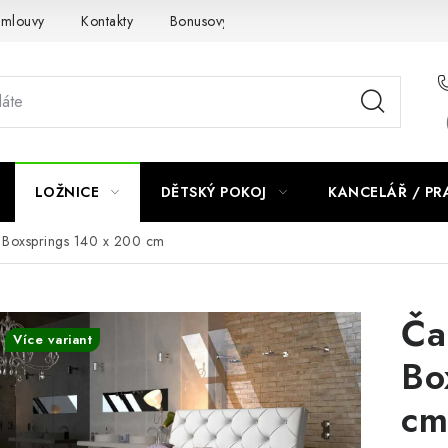
smlouvy
Kontakty
Bonusový program NBM+
Blog
LOŽNICE
DĚTSKÝ POKOJ
KANCELÁŘ / P
 Boxsprings 140 x 200 cm
Ča
Více variant
Bo
cm