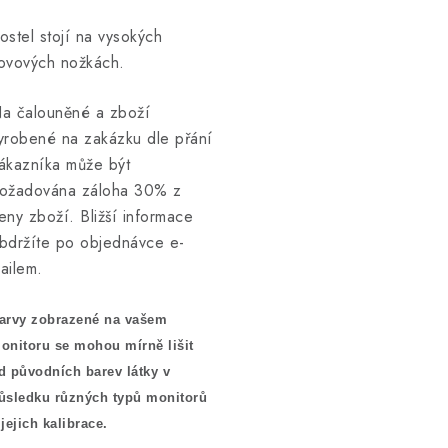
ostel stojí na vysokých
ovových nožkách.
a čalouněné a zboží
yrobené na zakázku dle přání
ákazníka může být
ožadována záloha 30% z
eny zboží. Bližší informace
bdržíte po objednávce e-
ailem.
arvy zobrazené na vašem
onitoru se mohou mírně lišit
d původních barev látky v
ůsledku různých typů monitorů
 jejich kalibrace.