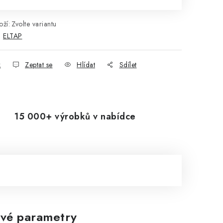
ží:
Zvolte variantu
:
ELTAP
k
Zeptat se
Hlídat
Sdílet
15 000+ výrobků v nabídce
vé parametry