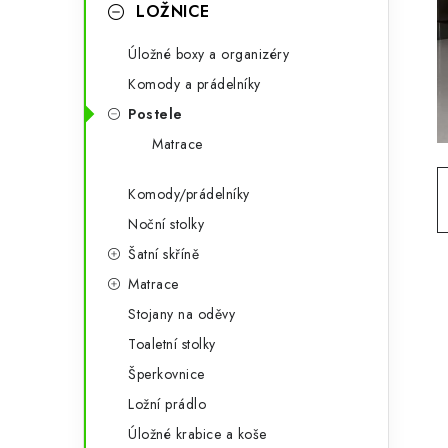
g
LOŽNICE
r
o
Úložné boxy a organizéry
a
r
Komody a prádelníky
n
i
Postele
e
n
Matrace
í
Komody/prádelníky
p
Noční stolky
a
Šatní skříně
Matrace
n
Stojany na oděvy
e
Toaletní stolky
l
Šperkovnice
Ložní prádlo
Úložné krabice a koše