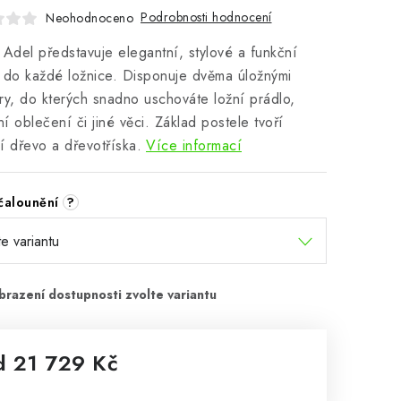
Podrobnosti hodnocení
Neohodnoceno
 Adel představuje elegantní, stylové a funkční
 do každé ložnice. Disponuje dvěma úložnými
ry, do kterých snadno uschováte ložní prádlo,
í oblečení či jiné věci. Základ postele tvoří
í dřevo a dřevotříska.
Více informací
čalounění
?
d
21 729 Kč
rná cena: