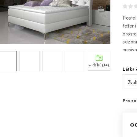
Postel
řešení
prosto
sezónn
masivn
+ další (14)
Látka 
o
Mě