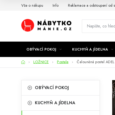
Přejít
Vše o nákupu
Info
Reklamace a odstoupení od 
na
obsah
OBÝVACÍ POKOJ
KUCHYŇ A JÍDELNA
Domů
LOŽNICE
Postele
Čalouněná postel ADEL
P
K
Přeskočit
OBÝVACÍ POKOJ
kategorie
a
o
t
s
KUCHYŇ A JÍDELNA
e
t