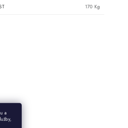
ST
170 Kg
u a
lužby,