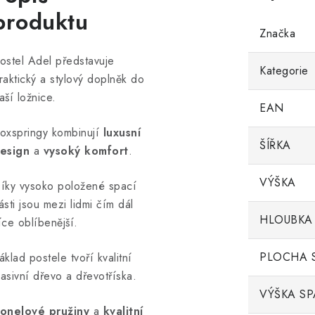
produktu
Značka
ostel Adel představuje
Kategorie
raktický a stylový doplněk do
aší ložnice.
EAN
oxspringy kombinují
luxusní
ŠÍŘKA
esign
a
vysoký komfort
.
VÝŠKA
íky vysoko položené spací
ásti jsou mezi lidmi čím dál
HLOUBKA
íce oblíbenější.
PLOCHA 
áklad postele tvoří kvalitní
asivní dřevo a dřevotříska.
VÝŠKA SP
onelové pružiny
a
kvalitní