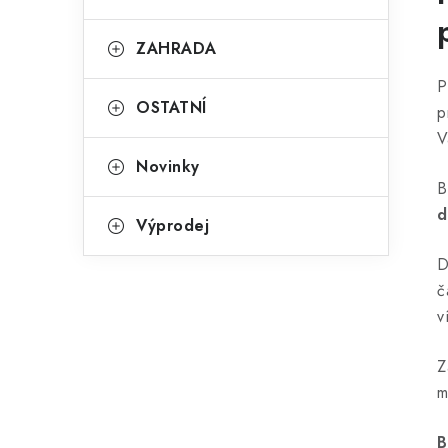
ZAHRADA
P
OSTATNÍ
p
V
Novinky
B
d
Výprodej
D
č
v
Z
m
B