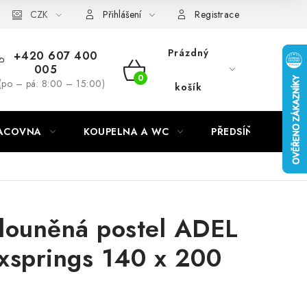
CZK
Přihlášení
Registrace
Prázdný
+420 607 400
005
NÁKUPNÍ
(po – pá: 8:00 – 15:00)
košík
KOŠÍK
RACOVNA
KOUPELNA A WC
PŘEDSÍŇ
C
louněná postel ADEL
xsprings 140 x 200