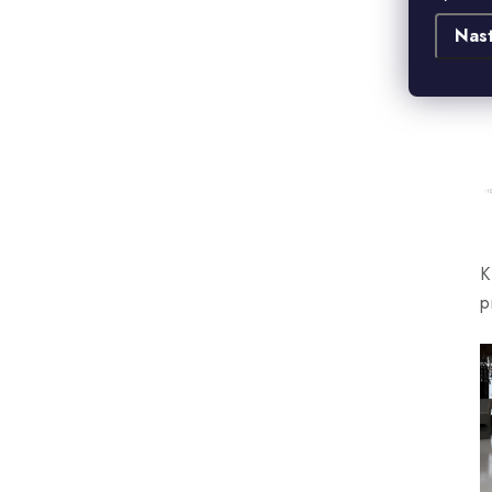
R
Nas
K
p