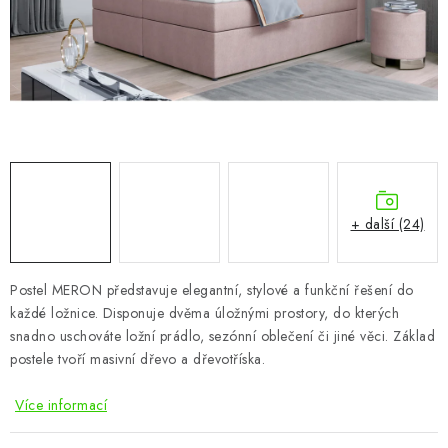
CHOVATELSKÉ POTŘEBY
DOPLŇKY A DEKORACE
ZAHRADA
OSTATNÍ
NOVINKY
+ další (24)
VÝPRODEJ
Postel MERON představuje elegantní, stylové a funkční řešení do
každé ložnice. Disponuje dvěma úložnými prostory, do kterých
Vše o nákupu
Info
Reklamace a odstoupení od smlouvy
snadno uschováte ložní prádlo, sezónní oblečení či jiné věci. Základ
Kontakty
Bonusový program NBM+
Blog
postele tvoří masivní dřevo a dřevotříska.
Více informací