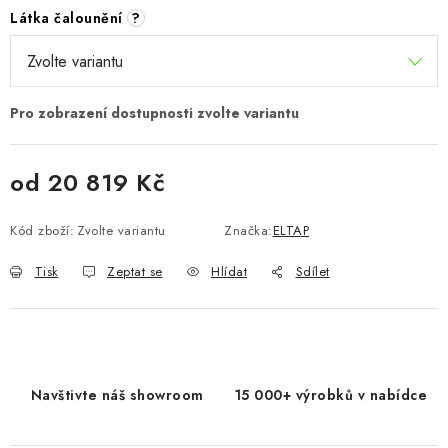
Látka čalounění
?
od
20 819 Kč
Měrná cena:
Kód zboží:
Zvolte variantu
Značka:
ELTAP
Tisk
Zeptat se
Hlídat
Sdílet
Navštivte náš showroom
15 000+ výrobků v nabídce