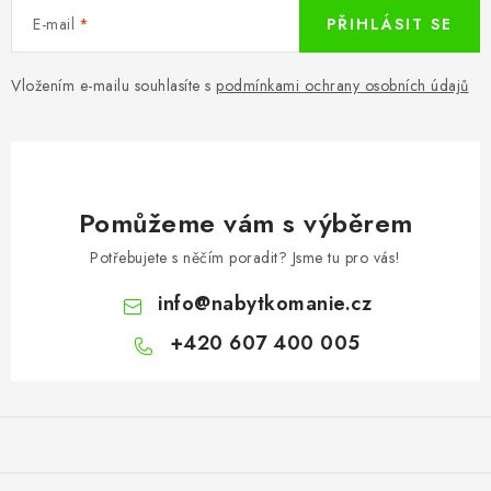
E-mail
PŘIHLÁSIT SE
Vložením e-mailu souhlasíte s
podmínkami ochrany osobních údajů
Pomůžeme vám s výběrem
Potřebujete s něčím poradit? Jsme tu pro vás!
info
@
nabytkomanie.cz
+420 607 400 005
Z
á
p
a