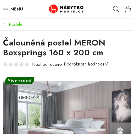
Přejít
Hleda
na
obsah
Postele
OBÝVACÍ POKOJ
Čalouněná postel MERON
KUCHYŇ A JÍDELNA
Boxsprings 160 x 200 cm
LOŽNICE
Podrobnosti hodnocení
Neohodnoceno
DĚTSKÝ POKOJ
Více variant
KANCELÁŘ / PRACOVNA
KOUPELNA A WC
PŘEDSÍŇ