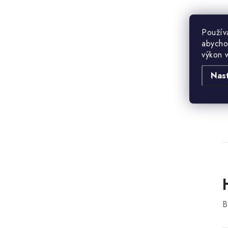
Použív
abycho
výkon 
B
Nas
r
B