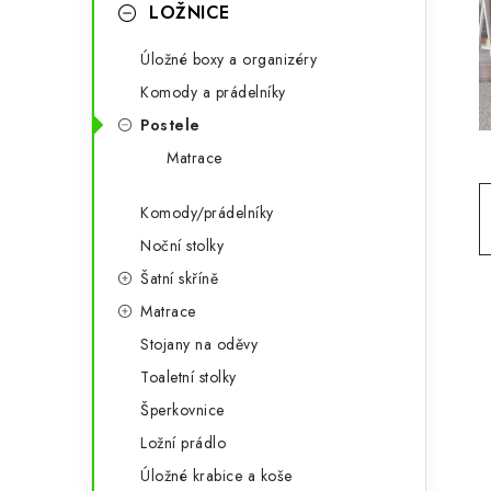
g
LOŽNICE
r
o
Úložné boxy a organizéry
a
r
Komody a prádelníky
n
i
Postele
e
n
Matrace
í
Komody/prádelníky
p
Noční stolky
a
Šatní skříně
Matrace
n
Stojany na oděvy
e
Toaletní stolky
l
Šperkovnice
Ložní prádlo
Úložné krabice a koše