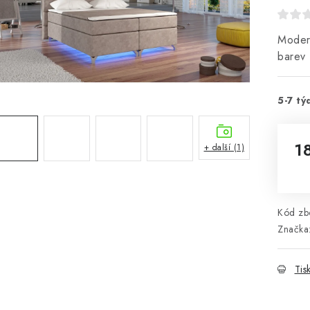
Modern
barev
5-7 tý
1
+ další (1)
Mě
Kód zbo
Značka
Tis