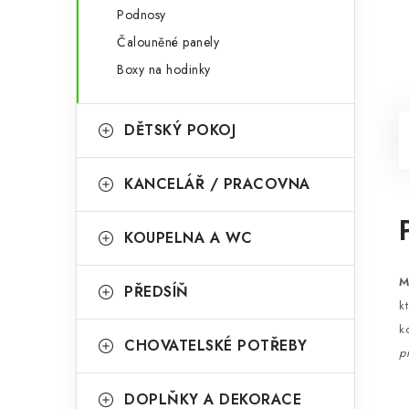
Podnosy
Čalouněné panely
Boxy na hodinky
DĚTSKÝ POKOJ
KANCELÁŘ / PRACOVNA
KOUPELNA A WC
M
PŘEDSÍŇ
k
k
CHOVATELSKÉ POTŘEBY
p
DOPLŇKY A DEKORACE