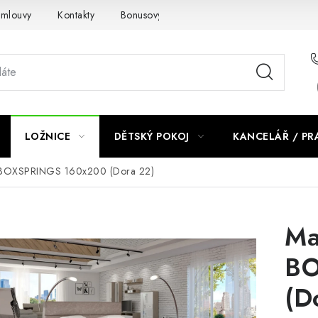
smlouvy
Kontakty
Bonusový program NBM+
Blog
LOŽNICE
DĚTSKÝ POKOJ
KANCELÁŘ / P
X BOXSPRINGS 160x200 (Dora 22)
Ma
BO
(D