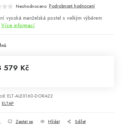
Podrobnosti hodnocení
Neohodnoceno
í vysoká manželská postel s velkým výběrem
Více informací
dnů
8 579 Kč
rná cena:
ží:
ELT-ALEX160-DORA22
:
ELTAP
k
Zeptat se
Hlídat
Sdílet