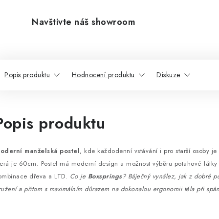
Navštivte náš showroom
Popis produktu
Hodnocení produktu
Diskuze
Popis produktu
oderní manželská postel
, kde každodenní vstávání i pro starší osoby je 
terá je 60cm. Postel má moderní design a možnost výběru potahové látky p
ombinace dřeva a LTD.
Co je
Boxsprings
? Báječný vynález, jak z dobré pos
ružení a přitom s maximálním důrazem na dokonalou ergonomii těla při spá