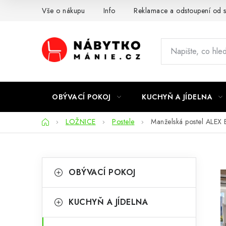
Přejít
Vše o nákupu
Info
Reklamace a odstoupení od 
na
obsah
OBÝVACÍ POKOJ
KUCHYŇ A JÍDELNA
Domů
LOŽNICE
Postele
Manželská postel ALE
P
K
Přeskočit
OBÝVACÍ POKOJ
kategorie
a
o
t
s
KUCHYŇ A JÍDELNA
e
t