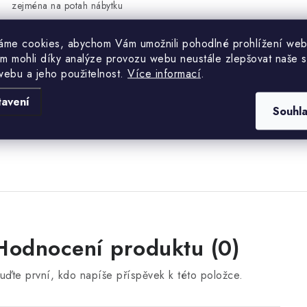
zejména na potah nábytku
Na čalouněné a zboží vyrobené na zakázku dle přání zákazníka může
áme cookies, abychom Vám umožnili pohodlné prohlížení web
zboží. Bližší informace obdržíte po objednávce e-mailem.
m mohli díky analýze provozu webu neustále zlepšovat naše s
webu a jeho použitelnost.
Více informací
.
arvy zobrazené na vašem monitoru se mohou mírně lišit od původn
tavení
ůzných typů monitorů a jejich kalibrace.
Souhl
Hodnocení produktu (0)
uďte první, kdo napíše příspěvek k této položce.