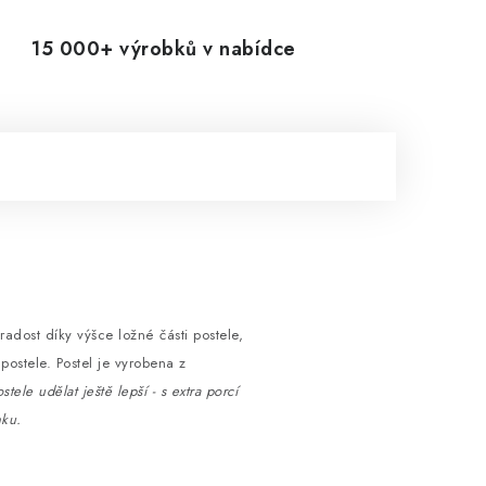
15 000+ výrobků v nabídce
radost díky výšce ložné části postele,
ostele. Postel je vyrobena z
tele udělat ještě lepší - s extra porcí
nku.