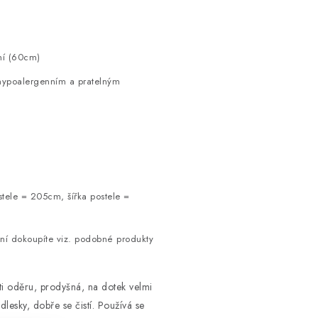
ání (60cm)
 hypoalergenním a pratelným
tele = 205cm, šířka postele =
ení dokoupíte viz. podobné produkty
ti oděru, prodyšná, na dotek velmi
odlesky, dobře
se čistí. Používá se