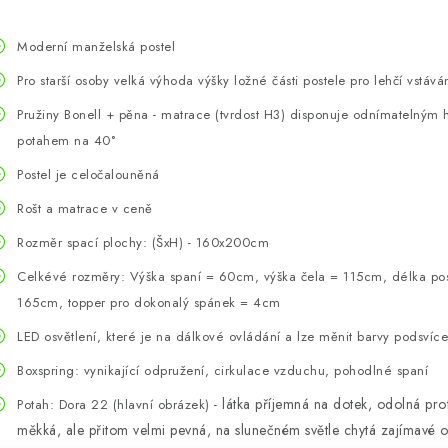
Moderní manželská postel
Pro starší osoby velká výhoda výšky ložné části postele pro lehčí vstáv
Pružiny Bonell + pěna - matrace (tvrdost H3) disponuje odnímatelným
potahem na 40°
Postel je celočalouněná
Rošt a matrace v ceně
Rozměr spací plochy: (ŠxH) - 160x200cm
Celkévé rozměry: Výška spaní = 60cm, výška čela = 115cm, délka pos
165cm, topper pro dokonalý spánek = 4cm
LED osvětlení, které je na dálkové ovládání a lze měnit barvy podsvíc
Boxspring: vynikající odpružení, cirkulace vzduchu, pohodlné spaní
látka příjemná na dotek, odolná pro
Potah: Dora 22 (hlavní obrázek) -
měkká, ale přitom velmi pevná, na slunečném světle chytá zajímavé 