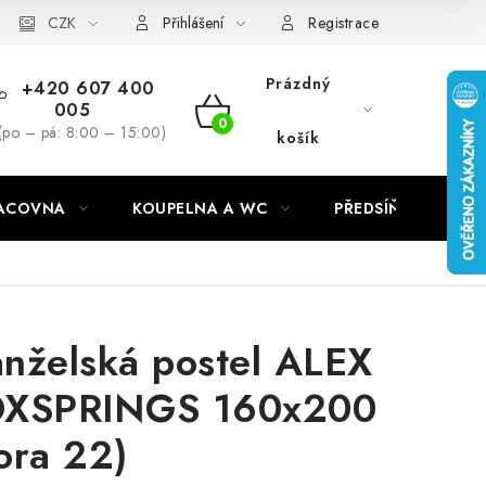
CZK
Přihlášení
Registrace
Prázdný
+420 607 400
005
NÁKUPNÍ
(po – pá: 8:00 – 15:00)
košík
KOŠÍK
RACOVNA
KOUPELNA A WC
PŘEDSÍŇ
C
nželská postel ALEX
XSPRINGS 160x200
ora 22)