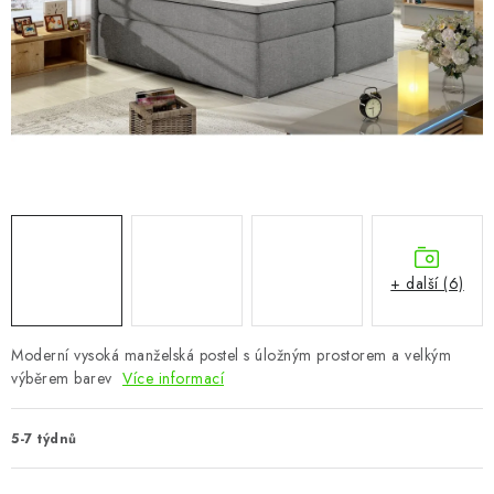
CHOVATELSKÉ POTŘEBY
DOPLŇKY A DEKORACE
ZAHRADA
OSTATNÍ
NOVINKY
+ další (6)
VÝPRODEJ
Vše o nákupu
Info
Reklamace a odstoupení od smlouvy
Moderní vysoká manželská postel s úložným prostorem a velkým
výběrem barev
Více informací
Kontakty
Bonusový program NBM+
Blog
5-7 týdnů