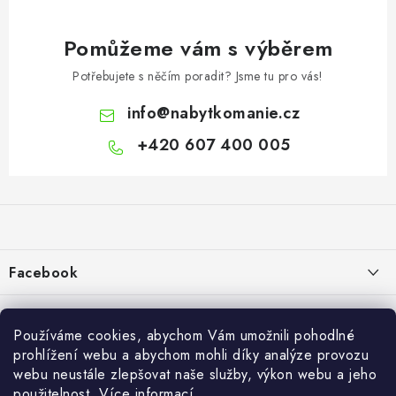
Pomůžeme vám s výběrem
Potřebujete s něčím poradit? Jsme tu pro vás!
info
@
nabytkomanie.cz
+420 607 400 005
Z
á
p
a
Facebook
t
í
Informace pro vás
Používáme cookies, abychom Vám umožnili pohodlné
Vše o nákupu
prohlížení webu a abychom mohli díky analýze provozu
webu neustále zlepšovat naše služby, výkon webu a jeho
Info
použitelnost.
Více informací
.