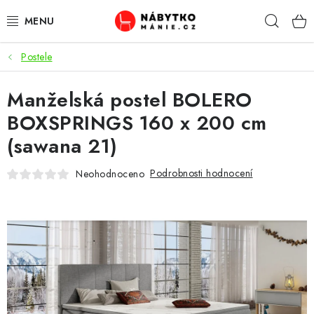
Přejít
Hleda
na
obsah
Postele
OBÝVACÍ POKOJ
Manželská postel BOLERO
KUCHYŇ A JÍDELNA
BOXSPRINGS 160 x 200 cm
LOŽNICE
(sawana 21)
DĚTSKÝ POKOJ
Podrobnosti hodnocení
Neohodnoceno
KANCELÁŘ / PRACOVNA
KOUPELNA A WC
PŘEDSÍŇ