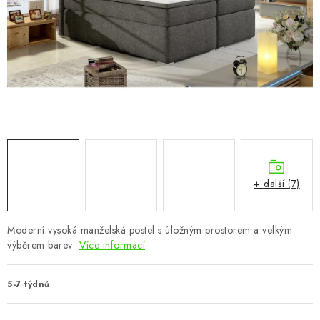
CHOVATELSKÉ POTŘEBY
DOPLŇKY A DEKORACE
ZAHRADA
OSTATNÍ
NOVINKY
+ další (7)
VÝPRODEJ
Vše o nákupu
Info
Reklamace a odstoupení od smlouvy
Moderní vysoká manželská postel s úložným prostorem a velkým
výběrem barev
Více informací
Kontakty
Bonusový program NBM+
Blog
5-7 týdnů