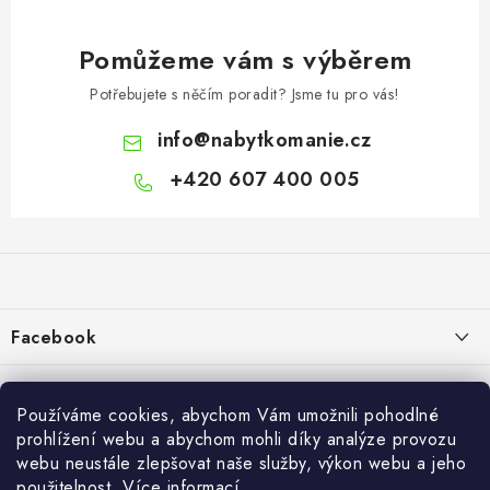
Pomůžeme vám s výběrem
Potřebujete s něčím poradit? Jsme tu pro vás!
info
@
nabytkomanie.cz
+420 607 400 005
Z
á
p
a
Facebook
t
í
Informace pro vás
Používáme cookies, abychom Vám umožnili pohodlné
Vše o nákupu
prohlížení webu a abychom mohli díky analýze provozu
webu neustále zlepšovat naše služby, výkon webu a jeho
Info
použitelnost.
Více informací
.