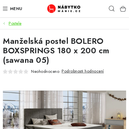
Přejít
Hleda
na
obsah
Postele
OBÝVACÍ POKOJ
Manželská postel BOLERO
KUCHYŇ A JÍDELNA
BOXSPRINGS 180 x 200 cm
LOŽNICE
(sawana 05)
DĚTSKÝ POKOJ
Podrobnosti hodnocení
Neohodnoceno
KANCELÁŘ / PRACOVNA
KOUPELNA A WC
PŘEDSÍŇ