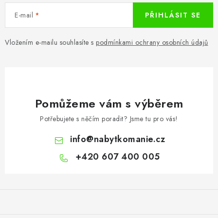
E-mail
PŘIHLÁSIT SE
Vložením e-mailu souhlasíte s
podmínkami ochrany osobních údajů
Pomůžeme vám s výběrem
Potřebujete s něčím poradit? Jsme tu pro vás!
info
@
nabytkomanie.cz
+420 607 400 005
Z
á
p