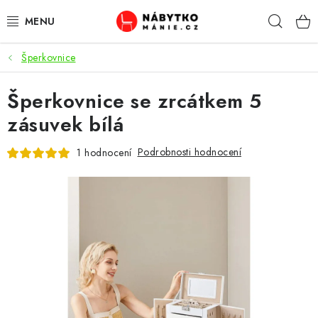
Přejít
Hleda
na
obsah
Šperkovnice
OBÝVACÍ POKOJ
Šperkovnice se zrcátkem 5
KUCHYŇ A JÍDELNA
zásuvek bílá
LOŽNICE
Podrobnosti hodnocení
1 hodnocení
DĚTSKÝ POKOJ
KANCELÁŘ / PRACOVNA
KOUPELNA A WC
PŘEDSÍŇ