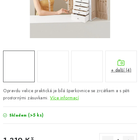
CHOVATELSKÉ POTŘEBY
DOPLŇKY A DEKORACE
ZAHRADA
OSTATNÍ
NOVINKY
+ další (4)
VÝPRODEJ
Opravdu velice praktická je bílá šperkovnice se zrcátkem a s pěti
prostornými zásuvkami.
Více informací
Vše o nákupu
Info
Reklamace a odstoupení od smlouvy
Kontakty
Bonusový program NBM+
Blog
(>5 ks)
Skladem