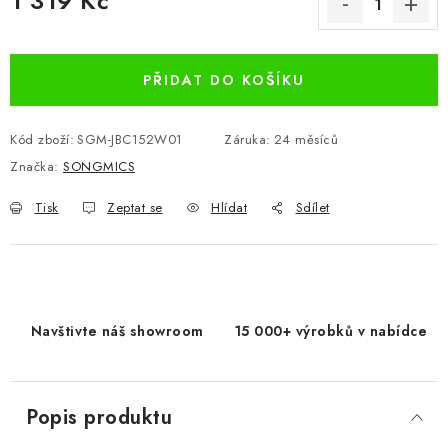
1 319 Kč
Měrná cena:
PŘIDAT DO KOŠÍKU
Kód zboží:
SGM-JBC152W01
Záruka
:
24 měsíců
Značka:
SONGMICS
Tisk
Zeptat se
Hlídat
Sdílet
Navštivte náš showroom
15 000+ výrobků v nabídce
Popis produktu