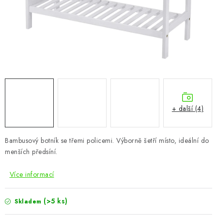
CHOVATELSKÉ POTŘEBY
DOPLŇKY A DEKORACE
ZAHRADA
OSTATNÍ
NOVINKY
+ další (4)
VÝPRODEJ
Bambusový botník se třemi policemi. Výborně šetří místo, ideální do
menších předsíní.
Vše o nákupu
Info
Reklamace a odstoupení od smlouvy
Kontakty
Bonusový program NBM+
Blog
Více informací
(>5 ks)
Skladem