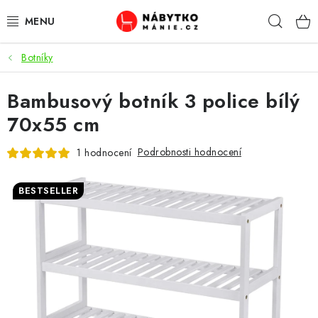
Přejít
Hleda
na
obsah
Botníky
OBÝVACÍ POKOJ
Bambusový botník 3 police bílý
KUCHYŇ A JÍDELNA
70x55 cm
LOŽNICE
Podrobnosti hodnocení
1 hodnocení
DĚTSKÝ POKOJ
BESTSELLER
KANCELÁŘ / PRACOVNA
KOUPELNA A WC
PŘEDSÍŇ