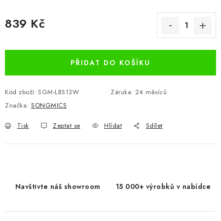
839 Kč
Měrná cena:
PŘIDAT DO KOŠÍKU
Kód zboží:
SGM-LBS13W
Záruka
:
24 měsíců
Značka:
SONGMICS
Tisk
Zeptat se
Hlídat
Sdílet
Navštivte náš showroom
15 000+ výrobků v nabídce