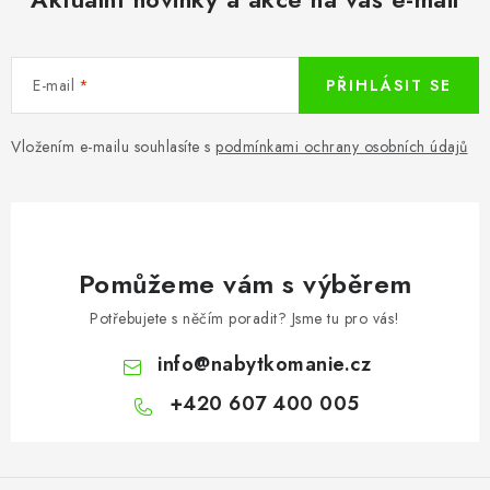
E-mail
PŘIHLÁSIT SE
Vložením e-mailu souhlasíte s
podmínkami ochrany osobních údajů
Pomůžeme vám s výběrem
Potřebujete s něčím poradit? Jsme tu pro vás!
info
@
nabytkomanie.cz
+420 607 400 005
Z
á