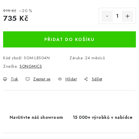
919 Kč
–20 %
735 Kč
Měrná cena:
PŘIDAT DO KOŠÍKU
Kód zboží:
SGM-LBS04N
Záruka
:
24 měsíců
Značka:
SONGMICS
Tisk
Zeptat se
Hlídat
Sdílet
Navštivte náš showroom
15 000+ výrobků v nabídce