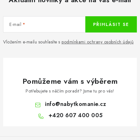
E-mail
PŘIHLÁSIT SE
Vložením e-mailu souhlasíte s
podmínkami ochrany osobních údajů
Pomůžeme vám s výběrem
Potřebujete s něčím poradit? Jsme tu pro vás!
info
@
nabytkomanie.cz
+420 607 400 005
Z
á