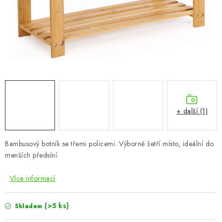
CHOVATELSKÉ POTŘEBY
DOPLŇKY A DEKORACE
ZAHRADA
OSTATNÍ
NOVINKY
+ další (1)
VÝPRODEJ
Bambusový botník se třemi policemi. Výborně šetří místo, ideální do
menších předsíní.
Vše o nákupu
Info
Reklamace a odstoupení od smlouvy
Kontakty
Bonusový program NBM+
Blog
Více informací
(>5 ks)
Skladem