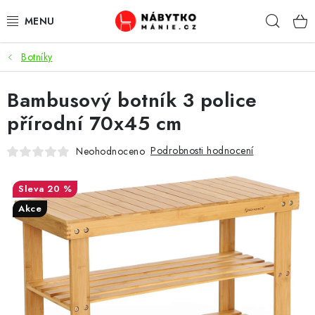
Přejít
Hleda
na
obsah
Botníky
OBÝVACÍ POKOJ
Bambusový botník 3 police
KUCHYŇ A JÍDELNA
přírodní 70x45 cm
LOŽNICE
Podrobnosti hodnocení
Neohodnoceno
DĚTSKÝ POKOJ
20 %
KANCELÁŘ / PRACOVNA
Akce
KOUPELNA A WC
PŘEDSÍŇ