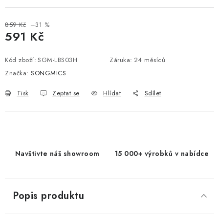
859 Kč
–31 %
591 Kč
Měrná cena:
Kód zboží:
SGM-LBS03H
Záruka
:
24 měsíců
Značka:
SONGMICS
Tisk
Zeptat se
Hlídat
Sdílet
Navštivte náš showroom
15 000+ výrobků v nabídce
Popis produktu