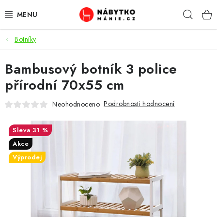
Přejít
Hleda
na
obsah
Botníky
OBÝVACÍ POKOJ
Bambusový botník 3 police
KUCHYŇ A JÍDELNA
přírodní 70x55 cm
LOŽNICE
Podrobnosti hodnocení
Neohodnoceno
DĚTSKÝ POKOJ
31 %
KANCELÁŘ / PRACOVNA
Akce
Výprodej
KOUPELNA A WC
PŘEDSÍŇ