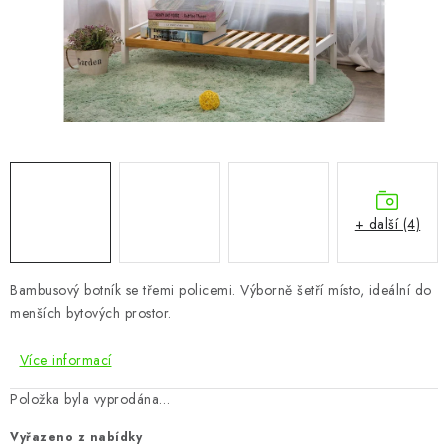
CHOVATELSKÉ POTŘEBY
DOPLŇKY A DEKORACE
ZAHRADA
OSTATNÍ
NOVINKY
+ další (4)
VÝPRODEJ
Bambusový botník se třemi policemi. Výborně šetří místo, ideální do
menších bytových prostor.
Vše o nákupu
Info
Reklamace a odstoupení od smlouvy
Kontakty
Bonusový program NBM+
Blog
Více informací
Položka byla vyprodána…
Vyřazeno z nabídky