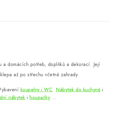
 a domácích potřeb, doplňků a dekorací. Její
klepa až po střechu včetně zahrady.
 Vybavení
koupelny i WC
.
Nábytek do kuchyně
i
dní nábytek
i
houpačky
....