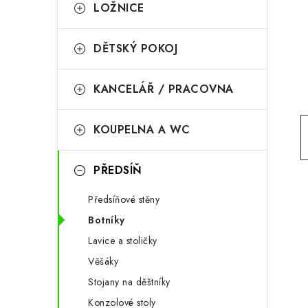
g
LOŽNICE
r
o
a
r
DĚTSKÝ POKOJ
n
i
KANCELÁŘ / PRACOVNA
e
n
í
KOUPELNA A WC
p
PŘEDSÍŇ
a
n
Předsíňové stěny
Botníky
e
Lavice a stoličky
l
Věšáky
Stojany na děštníky
Konzolové stoly