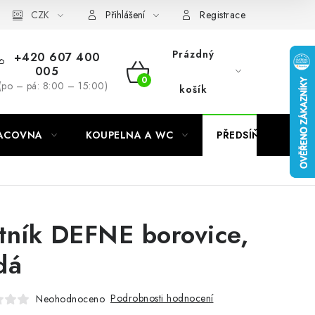
CZK
Přihlášení
Registrace
Prázdný
+420 607 400
005
NÁKUPNÍ
(po – pá: 8:00 – 15:00)
košík
KOŠÍK
RACOVNA
KOUPELNA A WC
PŘEDSÍŇ
C
tník DEFNE borovice,
dá
Podrobnosti hodnocení
Neohodnoceno