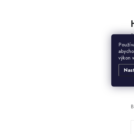
B
Použív
abycho
výkon 
Nas
B