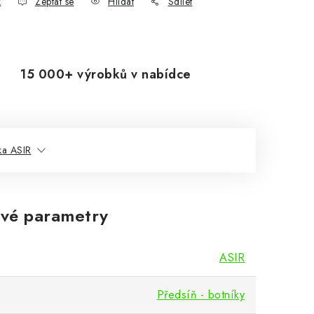
k
Zeptat se
Hlídat
Sdílet
15 000+ výrobků v nabídce
ka ASIR
vé parametry
ASIR
Předsíň - botníky