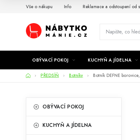
Přejít
Vše o nákupu
Info
Reklamace a odstoupení od 
na
obsah
OBÝVACÍ POKOJ
KUCHYŇ A JÍDELNA
Domů
PŘEDSÍŇ
Botníky
Botník DEFNE borovice,
P
K
Přeskočit
OBÝVACÍ POKOJ
kategorie
a
o
t
s
KUCHYŇ A JÍDELNA
e
t