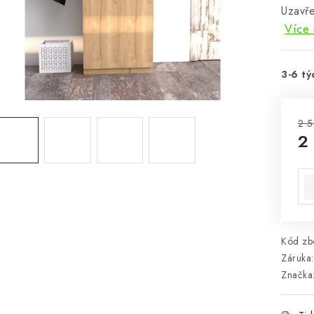
Uzavře
Více 
3-6 tý
2 5
2
Mě
Kód zbo
Záruka
:
Značka