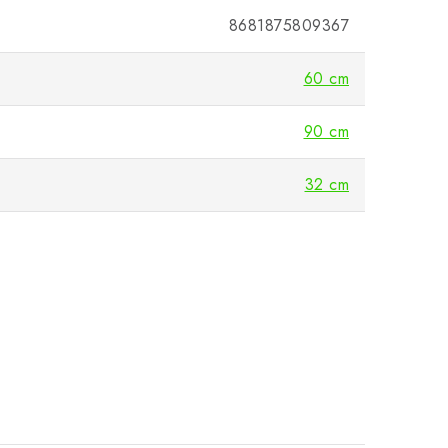
8681875809367
60 cm
90 cm
32 cm