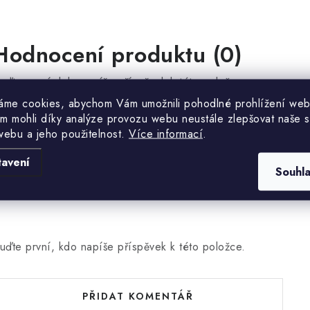
Hodnocení produktu (0)
uďte první, kdo napíše příspěvek k této položce.
áme cookies, abychom Vám umožnili pohodlné prohlížení web
m mohli díky analýze provozu webu neustále zlepšovat naše s
PŘIDAT HODNOCENÍ
webu a jeho použitelnost.
Více informací
.
tavení
Souhl
uďte první, kdo napíše příspěvek k této položce.
PŘIDAT KOMENTÁŘ