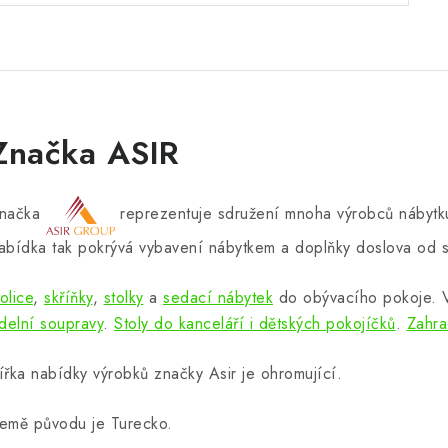
Značka ASIR
načka
reprezentuje sdružení mnoha výrobců nábytku
abídka tak pokrývá vybavení nábytkem a doplňky doslova od s
olice
,
skříňky
,
stolky
a
sedací nábytek
do obývacího pokoje.
ídelní soupravy
.
Stoly do kanceláří i dětských pokojíčků
.
Zahra
ířka nabídky výrobků značky Asir je ohromující.
emě původu je Turecko.