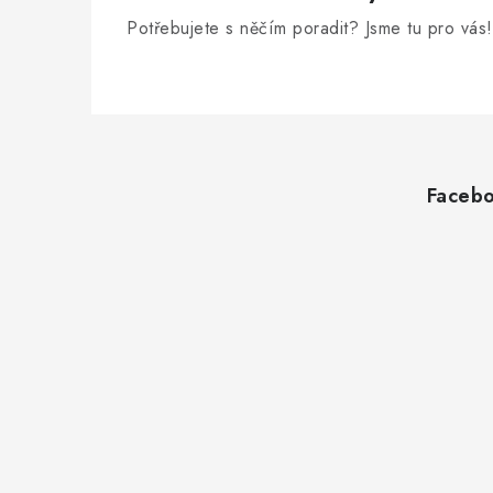
Potřebujete s něčím poradit? Jsme tu pro vás!
Z
á
Faceb
p
a
t
í