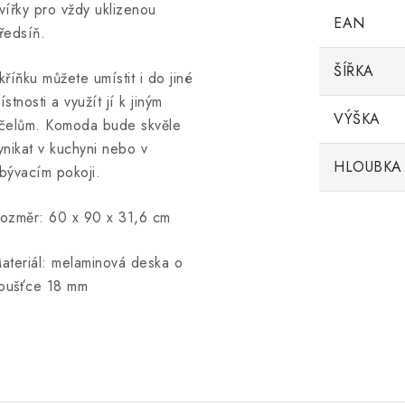
vířky pro vždy uklizenou
EAN
ředsíň.
ŠÍŘKA
kříňku můžete umístit i do jiné
ístnosti a využít jí k jiným
VÝŠKA
čelům. Komoda bude skvěle
ynikat v kuchyni nebo v
HLOUBKA
bývacím pokoji.
ozměr: 60 x 90 x 31,6 cm
ateriál: melaminová deska o
loušťce 18 mm