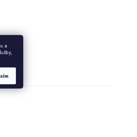
u a
lužby,
asím