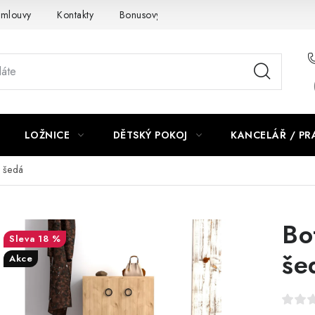
smlouvy
Kontakty
Bonusový program NBM+
Blog
LOŽNICE
DĚTSKÝ POKOJ
KANCELÁŘ / P
 šedá
Bo
18 %
še
Akce