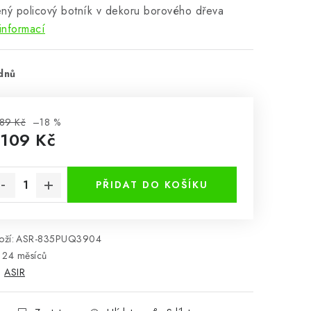
ný policový botník v dekoru borového dřeva
informací
dnů
89 Kč
–18 %
 109 Kč
rná cena:
PŘIDAT DO KOŠÍKU
ží:
ASR-835PUQ3904
24 měsíců
:
ASIR