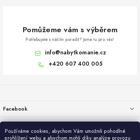
Pomůžeme vám s výběrem
Potřebujete s něčím poradit? Jsme tu pro vás!
info
@
nabytkomanie.cz
+420 607 400 005
Z
á
p
a
Facebook
t
í
Informace pro vás
Používáme cookies, abychom Vám umožnili pohodlné
Vše o nákupu
prohlížení webu a abychom mohli díky analýze provozu