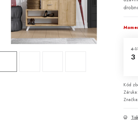
drobn
Momen
4 1
3
Mě
Kód zbo
Záruka
:
Značka
Tis