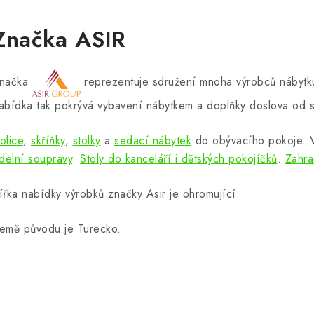
Značka ASIR
načka
reprezentuje sdružení mnoha výrobců nábytku
abídka tak pokrývá vybavení nábytkem a doplňky doslova od s
olice
,
skříňky
,
stolky
a
sedací nábytek
do obývacího pokoje.
ídelní soupravy
.
Stoly do kanceláří i dětských pokojíčků
.
Zahra
ířka nabídky výrobků značky Asir je ohromující.
emě původu je Turecko.