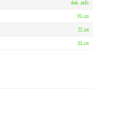
dub
,
safír
90 cm
77 cm
33 cm