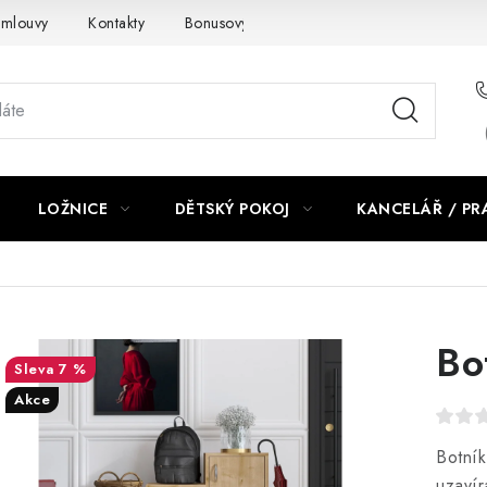
smlouvy
Kontakty
Bonusový program NBM+
Blog
LOŽNICE
DĚTSKÝ POKOJ
KANCELÁŘ / P
Bo
7 %
Akce
Botník
uzavír