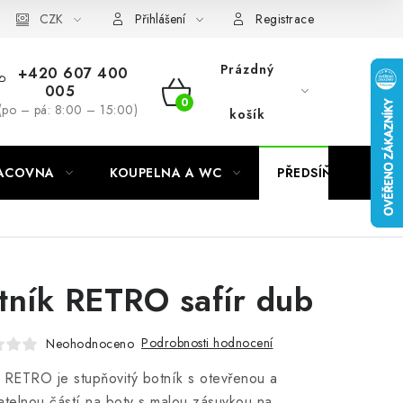
CZK
Přihlášení
Registrace
Prázdný
+420 607 400
005
NÁKUPNÍ
(po – pá: 8:00 – 15:00)
košík
KOŠÍK
RACOVNA
KOUPELNA A WC
PŘEDSÍŇ
C
tník RETRO safír dub
Podrobnosti hodnocení
Neohodnoceno
 RETRO je stupňovitý botník s otevřenou a
atelnou částí na boty s malou zásuvkou na