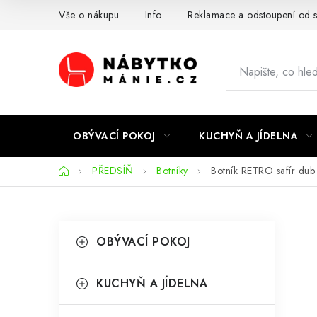
Přejít
Vše o nákupu
Info
Reklamace a odstoupení od 
na
obsah
OBÝVACÍ POKOJ
KUCHYŇ A JÍDELNA
Domů
PŘEDSÍŇ
Botníky
Botník RETRO safír dub
P
K
Přeskočit
OBÝVACÍ POKOJ
kategorie
a
o
t
s
KUCHYŇ A JÍDELNA
e
t