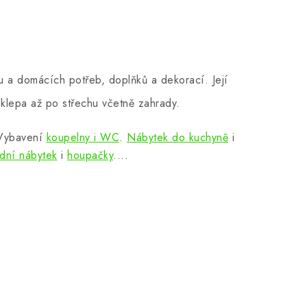
 a domácích potřeb, doplňků a dekorací. Její
klepa až po střechu včetně zahrady.
 Vybavení
koupelny i WC
.
Nábytek do kuchyně
i
dní nábytek
i
houpačky
....