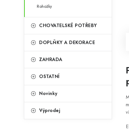
Rohožky
CHOVATELSKÉ POTŘEBY
DOPLŇKY A DEKORACE
ZAHRADA
OSTATNÍ
Novinky
M
m
Výprodej
v
E