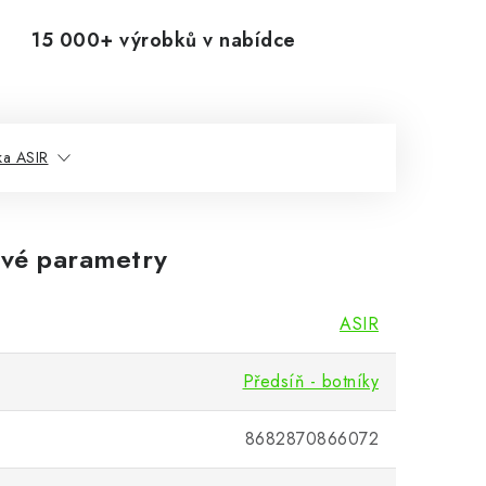
15 000+ výrobků v nabídce
ka ASIR
vé parametry
ASIR
Předsíň - botníky
8682870866072