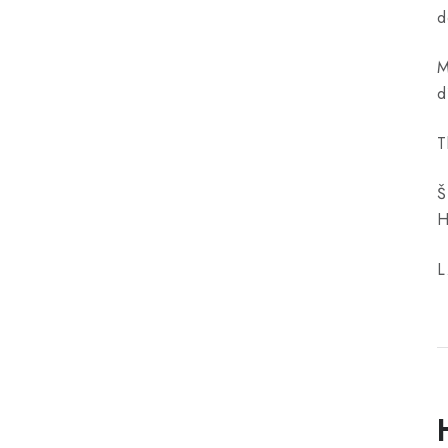
d
M
d
T
Š
H
L