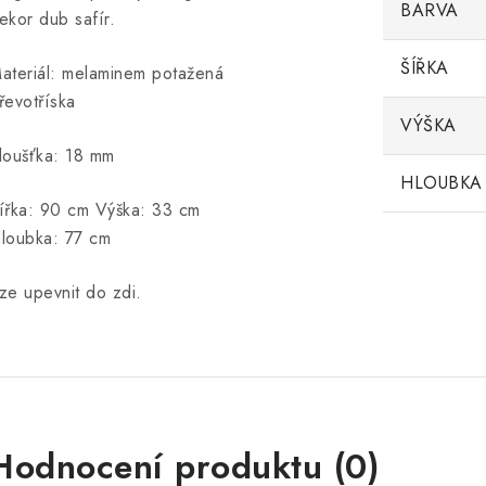
BARVA
ekor dub safír.
ŠÍŘKA
ateriál: melaminem potažená
řevotříska
VÝŠKA
loušťka: 18 mm
HLOUBKA
ířka: 90 cm Výška: 33 cm
loubka: 77 cm
ze upevnit do zdi.
Hodnocení produktu (0)