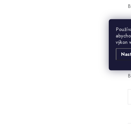
B
Použív
abycho
výkon 
Nas
B