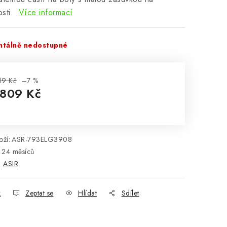
osti.
Více informací
tálně nedostupné
19 Kč
–7 %
 809 Kč
rná cena:
ží:
ASR-793ELG3908
24 měsíců
:
ASIR
k
Zeptat se
Hlídat
Sdílet