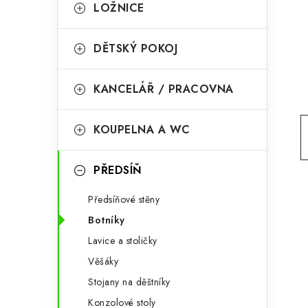
g
LOŽNICE
r
o
a
r
DĚTSKÝ POKOJ
n
i
KANCELÁŘ / PRACOVNA
e
n
í
KOUPELNA A WC
p
PŘEDSÍŇ
a
n
Předsíňové stěny
Botníky
e
Lavice a stoličky
l
Věšáky
Stojany na děštníky
Konzolové stoly