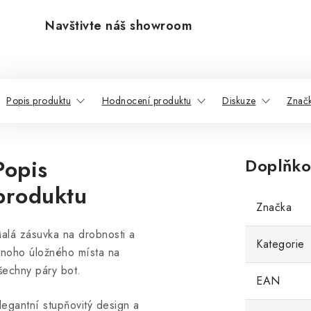
Navštivte náš showroom
Popis produktu
Hodnocení produktu
Diskuze
Znač
Popis
Doplňko
produktu
Značka
alá zásuvka na drobnosti a
Kategorie
noho úložného místa na
šechny páry bot.
EAN
legantní stupňovitý design a