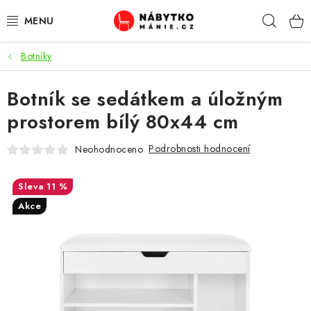
Přejít
Hleda
na
obsah
Botníky
OBÝVACÍ POKOJ
Botník se sedátkem a úložným
KUCHYŇ A JÍDELNA
prostorem bílý 80x44 cm
LOŽNICE
Podrobnosti hodnocení
Neohodnoceno
DĚTSKÝ POKOJ
11 %
KANCELÁŘ / PRACOVNA
Akce
KOUPELNA A WC
PŘEDSÍŇ