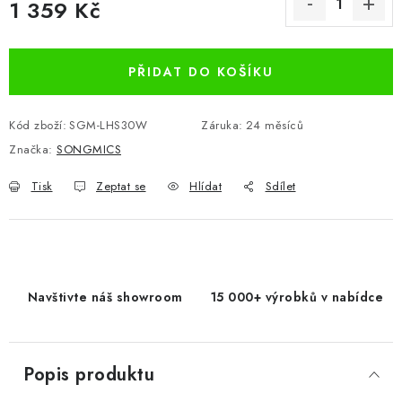
1 359 Kč
Měrná cena:
PŘIDAT DO KOŠÍKU
Kód zboží:
SGM-LHS30W
Záruka
:
24 měsíců
Značka:
SONGMICS
Tisk
Zeptat se
Hlídat
Sdílet
Navštivte náš showroom
15 000+ výrobků v nabídce
Popis produktu