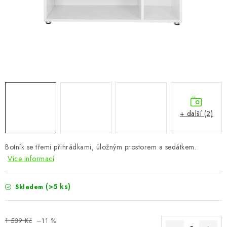
CHOVATELSKÉ POTŘEBY
DOPLŇKY A DEKORACE
ZAHRADA
OSTATNÍ
NOVINKY
+ další (2)
VÝPRODEJ
Botník se třemi přihrádkami, úložným prostorem a sedátkem.
Více informací
Vše o nákupu
Info
Reklamace a odstoupení od smlouvy
Kontakty
Bonusový program NBM+
Blog
(>5 ks)
Skladem
1 539 Kč
–11 %