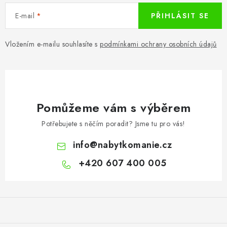
E-mail
PŘIHLÁSIT SE
Vložením e-mailu souhlasíte s
podmínkami ochrany osobních údajů
Pomůžeme vám s výběrem
Potřebujete s něčím poradit? Jsme tu pro vás!
info
@
nabytkomanie.cz
+420 607 400 005
Z
á
p