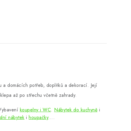
 a domácích potřeb, doplňků a dekorací. Její
klepa až po střechu včetně zahrady.
 Vybavení
koupelny i WC
.
Nábytek do kuchyně
i
dní nábytek
i
houpačky
....