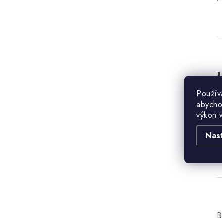
Použív
B
abycho
výkon 
Nas
B