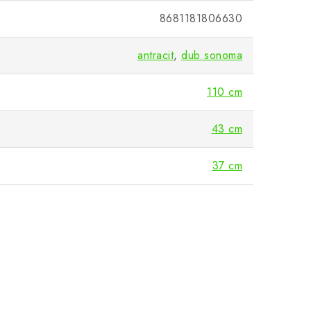
8681181806630
antracit
,
dub sonoma
110 cm
43 cm
37 cm