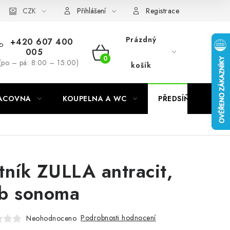
CZK
Přihlášení
Registrace
Prázdný
+420 607 400
005
NÁKUPNÍ
(po – pá: 8:00 – 15:00)
košík
KOŠÍK
RACOVNA
KOUPELNA A WC
PŘEDSÍŇ
C
tník ZULLA antracit,
b sonoma
Podrobnosti hodnocení
Neohodnoceno