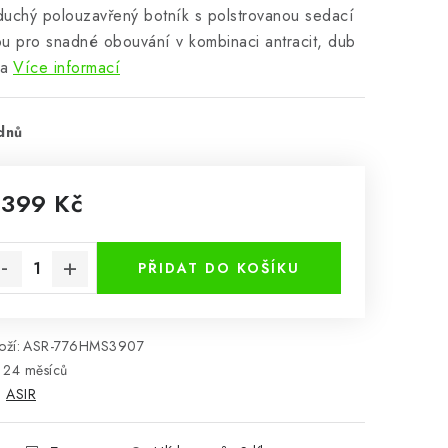
uchý polouzavřený botník s polstrovanou sedací
u pro snadné obouvání v kombinaci antracit, dub
a
Více informací
dnů
 399 Kč
rná cena:
PŘIDAT DO KOŠÍKU
ží:
ASR-776HMS3907
24 měsíců
:
ASIR