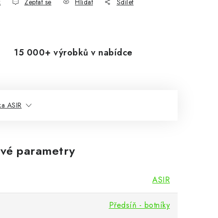
k
Zeptat se
Hlídat
Sdílet
15 000+ výrobků v nabídce
ka ASIR
vé parametry
ASIR
Předsíň - botníky