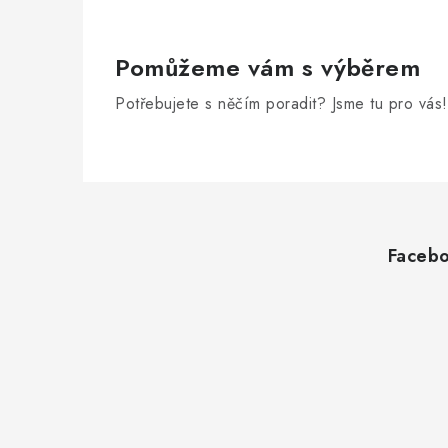
Pomůžeme vám s výběrem
Potřebujete s něčím poradit? Jsme tu pro vás!
Z
á
Faceb
p
a
t
í