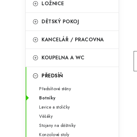
g
LOŽNICE
r
o
a
r
DĚTSKÝ POKOJ
n
i
KANCELÁŘ / PRACOVNA
e
n
í
KOUPELNA A WC
p
PŘEDSÍŇ
a
n
Předsíňové stěny
Botníky
e
Lavice a stoličky
l
Věšáky
Stojany na děštníky
Konzolové stoly