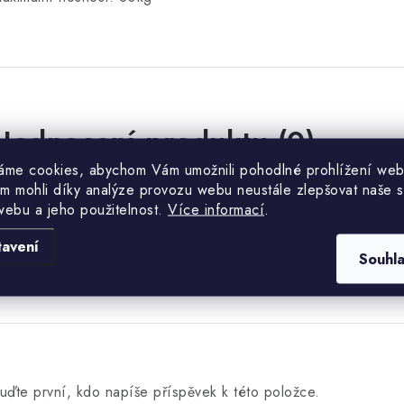
Hodnocení produktu (0)
áme cookies, abychom Vám umožnili pohodlné prohlížení web
uďte první, kdo napíše příspěvek k této položce.
m mohli díky analýze provozu webu neustále zlepšovat naše s
webu a jeho použitelnost.
Více informací
.
PŘIDAT HODNOCENÍ
tavení
Souhl
uďte první, kdo napíše příspěvek k této položce.