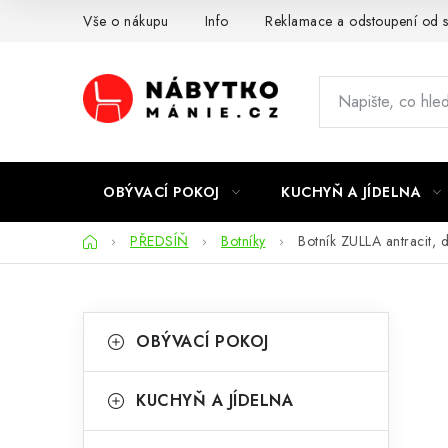
Přejít
Vše o nákupu
Info
Reklamace a odstoupení od 
na
obsah
OBÝVACÍ POKOJ
KUCHYŇ A JÍDELNA
Domů
PŘEDSÍŇ
Botníky
Botník ZULLA antracit,
P
K
Přeskočit
OBÝVACÍ POKOJ
kategorie
a
o
t
s
KUCHYŇ A JÍDELNA
e
t