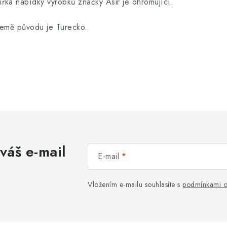
ířka nabídky výrobků značky Asir je ohromující.
emě původu je Turecko.
váš e-mail
E-mail
Vložením e-mailu souhlasíte s
podmínkami o