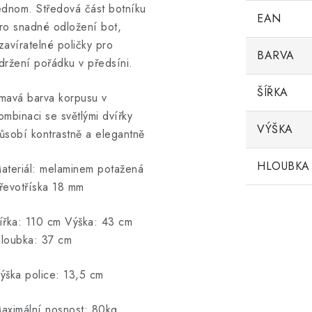
ednom. Středová část botníku
EAN
ro snadné odložení bot,
zavíratelné poličky pro
BARVA
držení pořádku v předsíni.
ŠÍŘKA
mavá barva korpusu v
ombinaci se světlými dvířky
VÝŠKA
ůsobí kontrastně a elegantně
HLOUBKA
ateriál: melaminem potažená
řevotříska 18 mm
ířka: 110 cm Výška: 43 cm
loubka: 37 cm
ýška police: 13,5 cm
aximální nosnost: 80kg