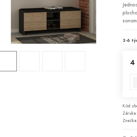
Jednod
plocho
sonom
3-6 tý
4
Mě
Kód zbo
Záruka
:
Značka