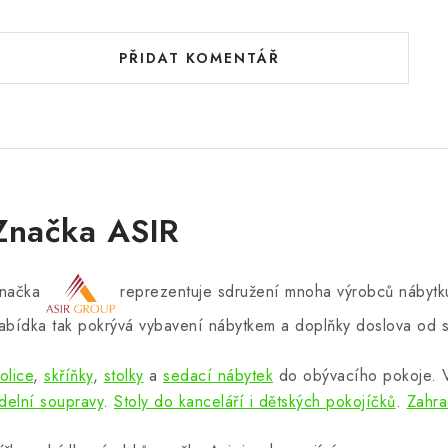
PŘIDAT KOMENTÁŘ
Značka ASIR
načka
reprezentuje sdružení mnoha výrobců nábytku
abídka tak pokrývá vybavení nábytkem a doplňky doslova od s
olice
,
skříňky
,
stolky
a
sedací nábytek
do obývacího pokoje.
ídelní soupravy
.
Stoly do kanceláří i dětských pokojíčků
.
Zahra