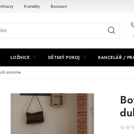
smlouvy
Kontakty
Bonusový program NBM+
Blog
LOŽNICE
DĚTSKÝ POKOJ
KANCELÁŘ / P
 dub sonoma
Bo
du