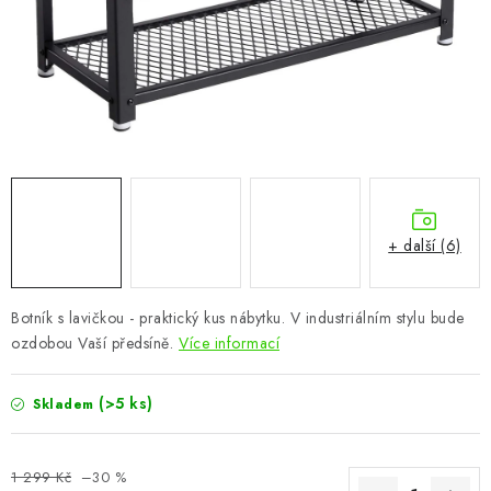
CHOVATELSKÉ POTŘEBY
DOPLŇKY A DEKORACE
ZAHRADA
OSTATNÍ
NOVINKY
+ další (6)
VÝPRODEJ
Botník s lavičkou - praktický kus nábytku. V industriálním stylu bude
ozdobou Vaší předsíně.
Více informací
Vše o nákupu
Info
Reklamace a odstoupení od smlouvy
Kontakty
Bonusový program NBM+
Blog
(>5 ks)
Skladem
1 299 Kč
–30 %