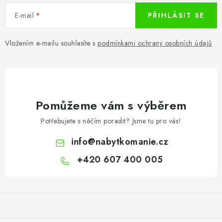
E-mail
PŘIHLÁSIT SE
Vložením e-mailu souhlasíte s
podmínkami ochrany osobních údajů
Pomůžeme vám s výběrem
Potřebujete s něčím poradit? Jsme tu pro vás!
info
@
nabytkomanie.cz
+420 607 400 005
Z
á
p