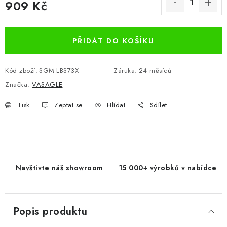
909 Kč
Měrná cena:
PŘIDAT DO KOŠÍKU
Kód zboží:
SGM-LBS73X
Záruka
:
24 měsíců
Značka:
VASAGLE
Tisk
Zeptat se
Hlídat
Sdílet
Navštivte náš showroom
15 000+ výrobků v nabídce
Popis produktu