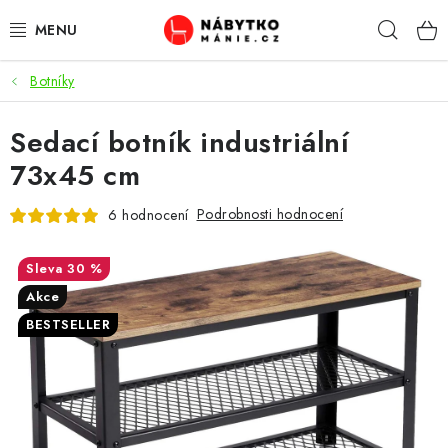
Přejít
Hleda
na
obsah
Botníky
OBÝVACÍ POKOJ
Sedací botník industriální
KUCHYŇ A JÍDELNA
73x45 cm
LOŽNICE
Podrobnosti hodnocení
6 hodnocení
DĚTSKÝ POKOJ
30 %
KANCELÁŘ / PRACOVNA
Akce
BESTSELLER
KOUPELNA A WC
PŘEDSÍŇ