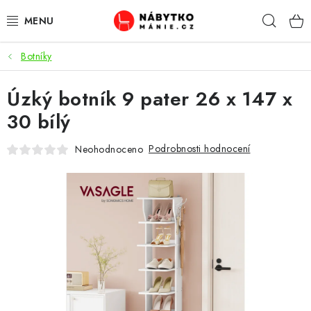
Přejít
Hleda
na
obsah
Botníky
OBÝVACÍ POKOJ
Úzký botník 9 pater 26 x 147 x
KUCHYŇ A JÍDELNA
30 bílý
LOŽNICE
Podrobnosti hodnocení
Neohodnoceno
DĚTSKÝ POKOJ
KANCELÁŘ / PRACOVNA
KOUPELNA A WC
PŘEDSÍŇ