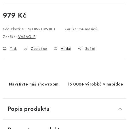
979 Kč
Měrná cena:
Kód zboží:
SGM-LBS210WB01
Záruka
:
24 měsíců
Značka:
VASAGLE
Tisk
Zeptat se
Hlídat
Sdílet
Navštivte náš showroom
15 000+ výrobků v nabídce
Popis produktu