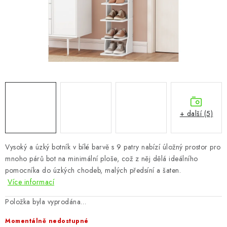
CHOVATELSKÉ POTŘEBY
DOPLŇKY A DEKORACE
ZAHRADA
OSTATNÍ
NOVINKY
+ další (5)
VÝPRODEJ
Vysoký a úzký botník v bílé barvě s 9 patry nabízí úložný prostor pro
mnoho párů bot na minimální ploše, což z něj dělá ideálního
Vše o nákupu
Info
Reklamace a odstoupení od smlouvy
pomocníka do úzkých chodeb, malých předsíní a šaten.
Kontakty
Bonusový program NBM+
Blog
Více informací
Položka byla vyprodána…
Momentálně nedostupné