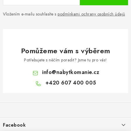
Vložením e-mailu souhlasíte s
podmínkami ochrany osobních údajů
Pomůžeme vám s výběrem
Potřebujete s něčím poradit? Jsme tu pro vás!
info
@
nabytkomanie.cz
+420 607 400 005
Z
á
p
a
Facebook
t