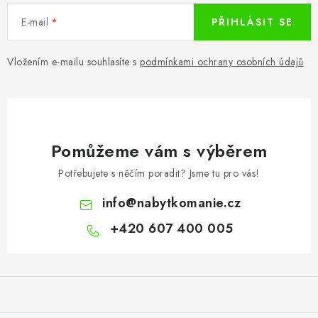
E-mail
PŘIHLÁSIT SE
Vložením e-mailu souhlasíte s
podmínkami ochrany osobních údajů
Pomůžeme vám s výběrem
Potřebujete s něčím poradit? Jsme tu pro vás!
info
@
nabytkomanie.cz
+420 607 400 005
Z
á
p