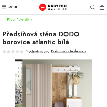
Přejít
Hleda
na
obsah
Předsíňové stěny
OBÝVACÍ POKOJ
Předsíňová stěna DODO
KUCHYŇ A JÍDELNA
borovice atlantic bílá
LOŽNICE
Podrobnosti hodnocení
Neohodnoceno
DĚTSKÝ POKOJ
KANCELÁŘ / PRACOVNA
KOUPELNA A WC
PŘEDSÍŇ