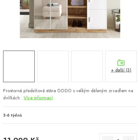
CHOVATELSKÉ POTŘEBY
DOPLŇKY A DEKORACE
ZAHRADA
OSTATNÍ
NOVINKY
+ další (3)
VÝPRODEJ
Prostorná předsíňová stěna DODO s velkým děleným zrcadlem na
dvířkách.
Více informací
Vše o nákupu
Info
Reklamace a odstoupení od smlouvy
Kontakty
Bonusový program NBM+
Blog
3-6 týdnů