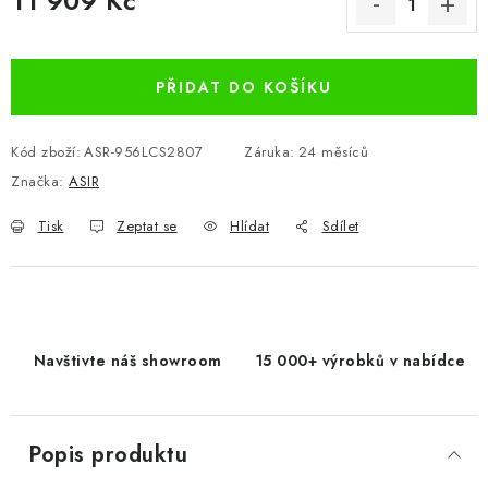
11 909 Kč
Měrná cena:
PŘIDAT DO KOŠÍKU
Kód zboží:
ASR-956LCS2807
Záruka
:
24 měsíců
Značka:
ASIR
Tisk
Zeptat se
Hlídat
Sdílet
Navštivte náš showroom
15 000+ výrobků v nabídce
Popis produktu