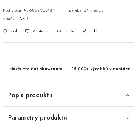
Měrná cena:
Kód zboží:
ASR-869VEL4841
Záruka
:
24 měsíců
Značka:
ASIR
Tisk
Zeptat se
Hlídat
Sdílet
Navštivte náš showroom
15 000+ výrobků v nabídce
Popis produktu
Parametry produktu