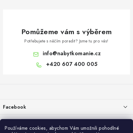
Pomůžeme vám s výběrem
Potřebujete s něčím poradit? Jsme tu pro vás!
info
@
nabytkomanie.cz
+420 607 400 005
Z
á
p
a
Facebook
t
í
Informace pro vás
Používáme cookies, abychom Vám umožnili pohodlné