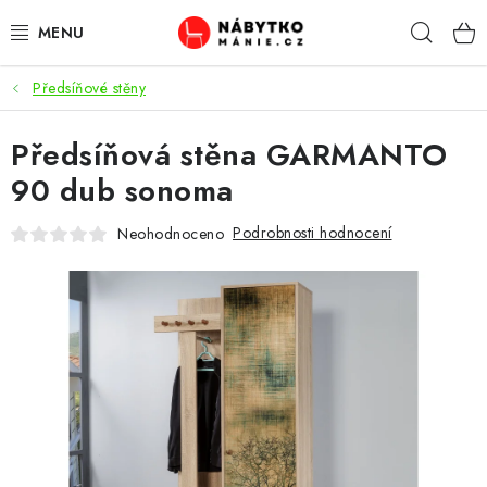
Přejít
Hleda
na
obsah
Předsíňové stěny
OBÝVACÍ POKOJ
Předsíňová stěna GARMANTO
KUCHYŇ A JÍDELNA
90 dub sonoma
LOŽNICE
Podrobnosti hodnocení
Neohodnoceno
DĚTSKÝ POKOJ
KANCELÁŘ / PRACOVNA
KOUPELNA A WC
PŘEDSÍŇ