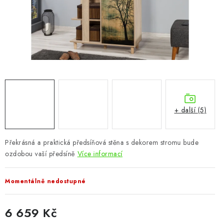
CHOVATELSKÉ POTŘEBY
DOPLŇKY A DEKORACE
ZAHRADA
OSTATNÍ
NOVINKY
+ další (5)
VÝPRODEJ
Překrásná a praktická předsíňová stěna s dekorem stromu bude
ozdobou vaší předsíně
Více informací
Vše o nákupu
Info
Reklamace a odstoupení od smlouvy
Kontakty
Bonusový program NBM+
Blog
Momentálně nedostupné
6 659 Kč