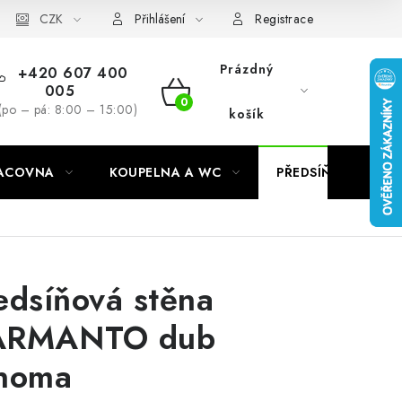
CZK
Přihlášení
Registrace
Prázdný
+420 607 400
005
NÁKUPNÍ
(po – pá: 8:00 – 15:00)
košík
KOŠÍK
RACOVNA
KOUPELNA A WC
PŘEDSÍŇ
C
edsíňová stěna
ARMANTO dub
noma