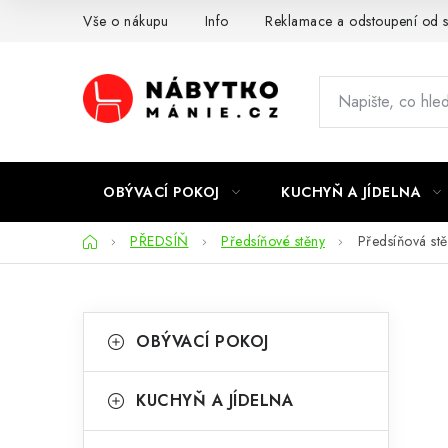
Přejít
Vše o nákupu
Info
Reklamace a odstoupení od 
na
obsah
OBÝVACÍ POKOJ
KUCHYŇ A JÍDELNA
Domů
PŘEDSÍŇ
Předsíňové stěny
Předsíňová 
P
K
Přeskočit
OBÝVACÍ POKOJ
kategorie
a
o
t
s
KUCHYŇ A JÍDELNA
e
t