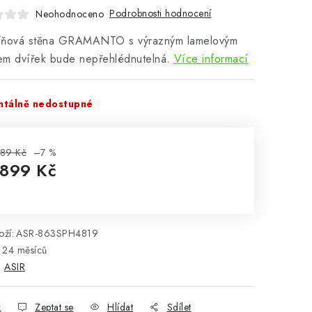
Podrobnosti hodnocení
Neohodnoceno
íňová stěna GRAMANTO s výrazným lamelovým
em dvířek bude nepřehlédnutelná.
Více informací
tálně nedostupné
89 Kč
–7 %
 899 Kč
rná cena:
ží:
ASR-863SPH4819
24 měsíců
:
ASIR
k
Zeptat se
Hlídat
Sdílet