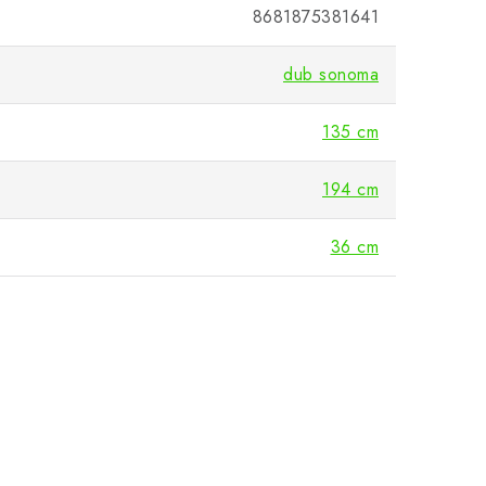
8681875381641
dub sonoma
135 cm
194 cm
36 cm