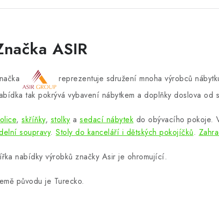
Značka ASIR
načka
reprezentuje sdružení mnoha výrobců nábytku
abídka tak pokrývá vybavení nábytkem a doplňky doslova od s
olice
,
skříňky
,
stolky
a
sedací nábytek
do obývacího pokoje.
ídelní soupravy
.
Stoly do kanceláří i dětských pokojíčků
.
Zahra
ířka nabídky výrobků značky Asir je ohromující.
emě původu je Turecko.