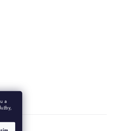
u a
lužby,
asím