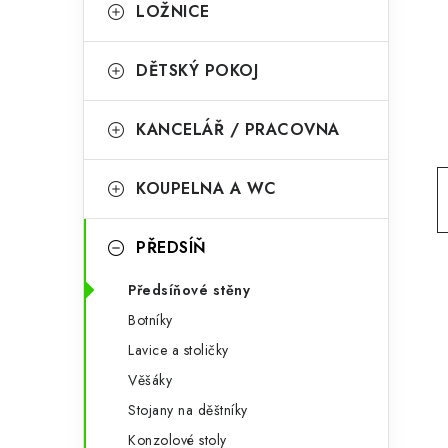
g
LOŽNICE
r
o
a
r
DĚTSKÝ POKOJ
n
i
KANCELÁŘ / PRACOVNA
e
n
í
KOUPELNA A WC
p
PŘEDSÍŇ
a
n
Předsíňové stěny
Botníky
e
Lavice a stoličky
l
Věšáky
Stojany na děštníky
Konzolové stoly