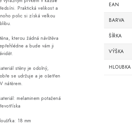
e výrazným prvkem v každé
EAN
ředsíni. Praktická velikost a
noho polic si získá velkou
BARVA
blibu.
ŠÍŘKA
těna, kterou žádná návštěva
epřehlédne a bude vám ji
VÝŠKA
ávidět.
HLOUBKA
ateriál stěny je odolný,
obře se udržuje a je ošetřen
V nátěrem.
ateriál: melaminem potažená
řevotříska
loušťka: 18 mm