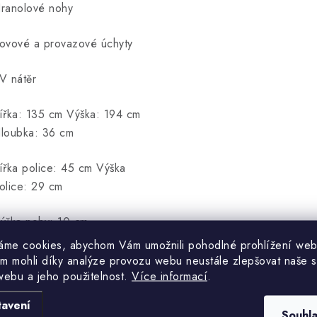
ranolové nohy
ovové a provazové úchyty
V nátěr
ířka: 135 cm Výška: 194 cm
loubka: 36 cm
ířka police: 45 cm Výška
olice: 29 cm
ýška nohy: 10 cm
áme cookies, abychom Vám umožnili pohodlné prohlížení web
m mohli díky analýze provozu webu neustále zlepšovat naše s
webu a jeho použitelnost.
Více informací
.
tavení
Souhl