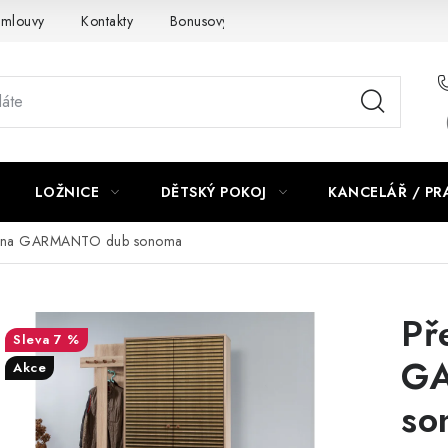
smlouvy
Kontakty
Bonusový program NBM+
Blog
LOŽNICE
DĚTSKÝ POKOJ
KANCELÁŘ / P
stěna GARMANTO dub sonoma
Př
7 %
G
Akce
so