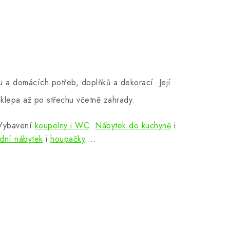
 a domácích potřeb, doplňků a dekorací. Její
klepa až po střechu včetně zahrady.
 Vybavení
koupelny i WC
.
Nábytek do kuchyně
i
dní nábytek
i
houpačky
....