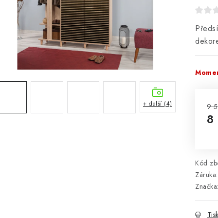
Předs
dekor
Momen
+ další (4)
9 5
8
Mě
Kód zbo
Záruka
:
Značka
Tis