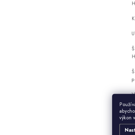
H
K
U
Š
H
Š
p
V
Použív
abycho
výkon 
Nas