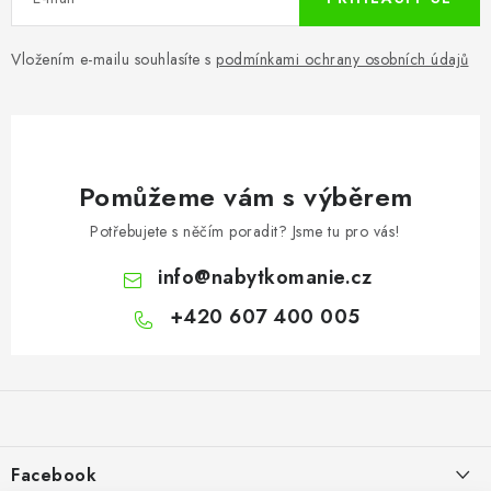
Vložením e-mailu souhlasíte s
podmínkami ochrany osobních údajů
Pomůžeme vám s výběrem
Potřebujete s něčím poradit? Jsme tu pro vás!
info
@
nabytkomanie.cz
+420 607 400 005
Z
á
p
a
Facebook