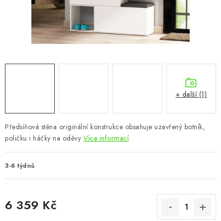
CHOVATELSKÉ POTŘEBY
DOPLŇKY A DEKORACE
ZAHRADA
OSTATNÍ
+ další (1)
NOVINKY
Předsíňová stěna originální konstrukce obsahuje uzavřený botník,
VÝPRODEJ
poličku i háčky na oděvy
Více informací
Vše o nákupu
Info
Reklamace a odstoupení od smlouvy
3-6 týdnů
Kontakty
Bonusový program NBM+
Blog
6 359 Kč
Měrná cena: