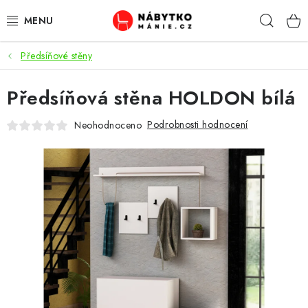
Přejít
Hleda
na
obsah
Předsíňové stěny
OBÝVACÍ POKOJ
Předsíňová stěna HOLDON bílá
KUCHYŇ A JÍDELNA
Podrobnosti hodnocení
Neohodnoceno
LOŽNICE
DĚTSKÝ POKOJ
KANCELÁŘ / PRACOVNA
KOUPELNA A WC
PŘEDSÍŇ