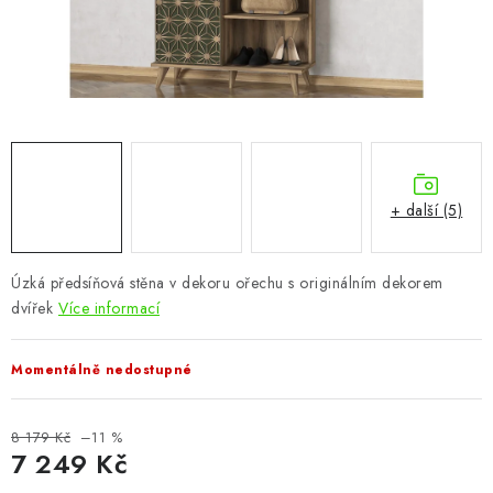
CHOVATELSKÉ POTŘEBY
DOPLŇKY A DEKORACE
ZAHRADA
OSTATNÍ
+ další (5)
NOVINKY
Úzká předsíňová stěna v dekoru ořechu s originálním dekorem
VÝPRODEJ
dvířek
Více informací
Vše o nákupu
Info
Reklamace a odstoupení od smlouvy
Momentálně nedostupné
Kontakty
Bonusový program NBM+
Blog
8 179 Kč
–11 %
7 249 Kč
Měrná cena: