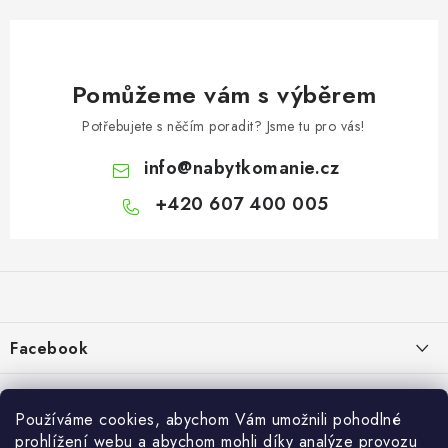
Pomůžeme vám s výběrem
Potřebujete s něčím poradit? Jsme tu pro vás!
info
@
nabytkomanie.cz
+420 607 400 005
Z
á
p
a
Facebook
t
í
Informace pro vás
Používáme cookies, abychom Vám umožnili pohodlné
Vše o nákupu
prohlížení webu a abychom mohli díky analýze provozu