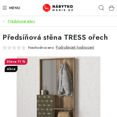
Přejít
Hleda
na
obsah
Předsíňové stěny
OBÝVACÍ POKOJ
Předsíňová stěna TRESS ořech
KUCHYŇ A JÍDELNA
Podrobnosti hodnocení
Neohodnoceno
LOŽNICE
11 %
DĚTSKÝ POKOJ
Akce
KANCELÁŘ / PRACOVNA
KOUPELNA A WC
PŘEDSÍŇ