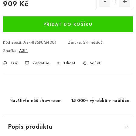
909 Kč
Měrná cena:
PŘIDAT DO KOŠÍKU
Kód zboží:
ASR-835PUQ4001
Záruka
:
24 měsíců
Značka:
ASIR
Tisk
Zeptat se
Hlídat
Sdílet
Navštivte náš showroom
15 000+ výrobků v nabídce
Popis produktu