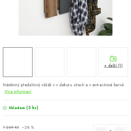
CHOVATELSKÉ POTŘEBY
DOPLŇKY A DEKORACE
ZAHRADA
OSTATNÍ
NOVINKY
+ další (1)
VÝPRODEJ
Nástěnný předsíňový věšák v v dekoru ořech a v antracitové barvě
Více informací
Vše o nákupu
Info
Reklamace a odstoupení od smlouvy
Kontakty
Bonusový program NBM+
Blog
(3 ks)
Skladem
1 269 Kč
–28 %