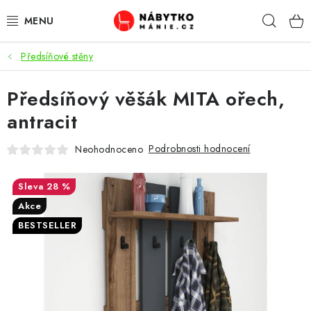
Přejít
Hleda
na
obsah
Předsíňové stěny
OBÝVACÍ POKOJ
Předsíňový věšák MITA ořech,
KUCHYŇ A JÍDELNA
antracit
LOŽNICE
Podrobnosti hodnocení
Neohodnoceno
DĚTSKÝ POKOJ
28 %
KANCELÁŘ / PRACOVNA
Akce
BESTSELLER
KOUPELNA A WC
PŘEDSÍŇ