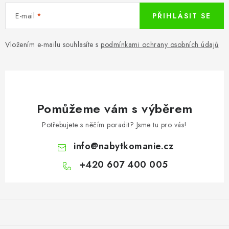
E-mail
PŘIHLÁSIT SE
Vložením e-mailu souhlasíte s
podmínkami ochrany osobních údajů
Pomůžeme vám s výběrem
Potřebujete s něčím poradit? Jsme tu pro vás!
info
@
nabytkomanie.cz
+420 607 400 005
Z
á
p