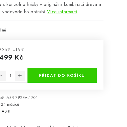
a s konzolí a háčky v originální kombinaci dřeva a
e vodovodního potrubí
Více informací
dnů
39 Kč
–18 %
 499 Kč
rná cena:
PŘIDAT DO KOŠÍKU
ží:
ASR-792EVL1701
24 měsíců
:
ASIR