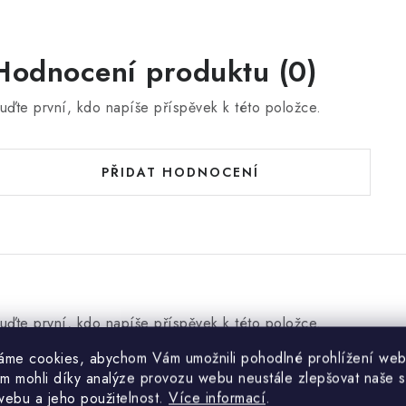
Hodnocení produktu (0)
uďte první, kdo napíše příspěvek k této položce.
PŘIDAT HODNOCENÍ
uďte první, kdo napíše příspěvek k této položce.
áme cookies, abychom Vám umožnili pohodlné prohlížení web
m mohli díky analýze provozu webu neustále zlepšovat naše s
PŘIDAT KOMENTÁŘ
webu a jeho použitelnost.
Více informací
.