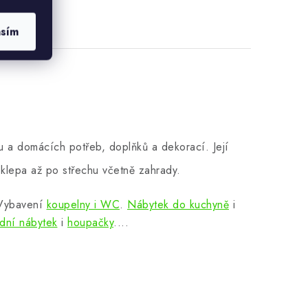
asím
 a domácích potřeb, doplňků a dekorací. Její
klepa až po střechu včetně zahrady.
 Vybavení
koupelny i WC
.
Nábytek do kuchyně
i
dní nábytek
i
houpačky
....