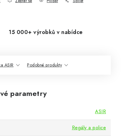
k
Zeptat se
Hlídat
Sdílet
15 000+ výrobků v nabídce
ka ASIR
Podobné produkty
vé parametry
ASIR
Regály a police