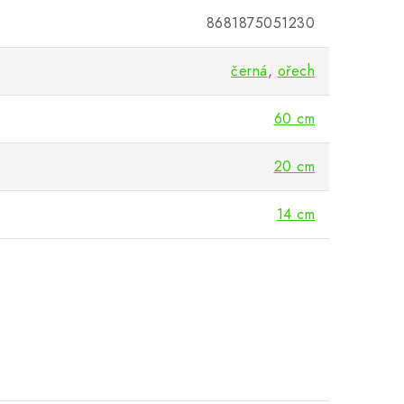
8681875051230
černá
,
ořech
60 cm
20 cm
14 cm