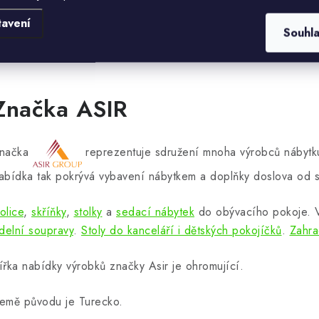
tavení
Souhl
Značka ASIR
načka
reprezentuje sdružení mnoha výrobců nábytku
abídka tak pokrývá vybavení nábytkem a doplňky doslova od s
olice
,
skříňky
,
stolky
a
sedací nábytek
do obývacího pokoje.
ídelní soupravy
.
Stoly do kanceláří i dětských pokojíčků
.
Zahra
ířka nabídky výrobků značky Asir je ohromující.
emě původu je Turecko.