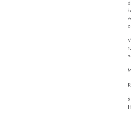
d
k
v
z
V
r
n
M
R
Š
H