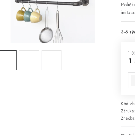
Poličk
imitac
3-6 tý
1 8
1
Mě
Kód zbo
Záruka
:
Značka