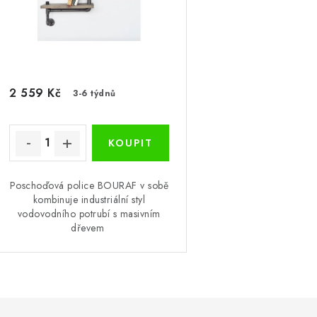
2 559 Kč
3-6 týdnů
Poschoďová police BOURAF v sobě
kombinuje industriální styl
vodovodního potrubí s masivním
dřevem