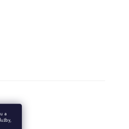
u a
lužby,