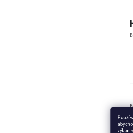
B
B
Použív
abycho
výkon 