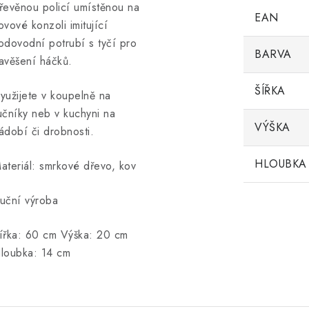
řevěnou policí umístěnou na
EAN
ovové konzoli imitující
odovodní potrubí s tyčí pro
BARVA
avěšení háčků.
ŠÍŘKA
yužijete v koupelně na
učníky neb v kuchyni na
VÝŠKA
ádobí či drobnosti.
HLOUBKA
ateriál: smrkové dřevo, kov
uční výroba
ířka: 60 cm Výška: 20 cm
loubka: 14 cm