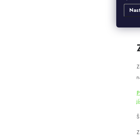
Nas
Z
n
P
j
Š
Z