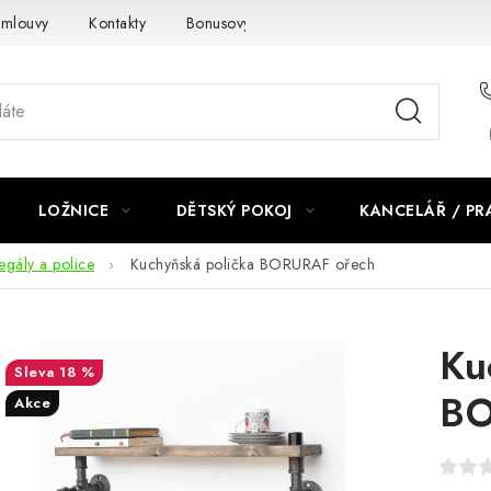
smlouvy
Kontakty
Bonusový program NBM+
Blog
LOŽNICE
DĚTSKÝ POKOJ
KANCELÁŘ / P
egály a police
Kuchyňská polička BORURAF ořech
Ku
18 %
BO
Akce