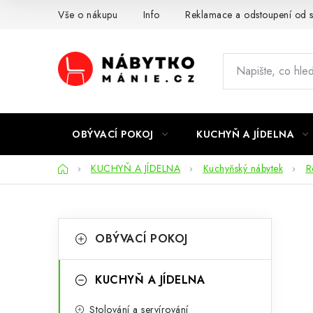
Přejít
Vše o nákupu
Info
Reklamace a odstoupení od 
na
obsah
OBÝVACÍ POKOJ
KUCHYŇ A JÍDELNA
Domů
KUCHYŇ A JÍDELNA
Kuchyňský nábytek
R
P
K
Přeskočit
OBÝVACÍ POKOJ
kategorie
a
o
t
s
KUCHYŇ A JÍDELNA
e
t
Stolování a servírování