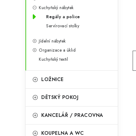
g
r
Kuchyňský nábytek
o
Regály a police
a
r
Servírovací stolky
n
i
e
n
Jídelní nábytek
Organizace a úklid
í
Kuchyňský textil
p
a
LOŽNICE
n
DĚTSKÝ POKOJ
e
l
KANCELÁŘ / PRACOVNA
KOUPELNA A WC