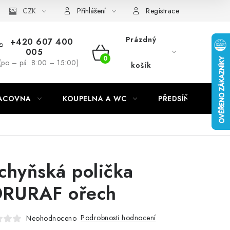
CZK
Přihlášení
Registrace
Prázdný
+420 607 400
005
NÁKUPNÍ
(po – pá: 8:00 – 15:00)
košík
KOŠÍK
RACOVNA
KOUPELNA A WC
PŘEDSÍŇ
C
chyňská polička
RURAF ořech
Podrobnosti hodnocení
Neohodnoceno