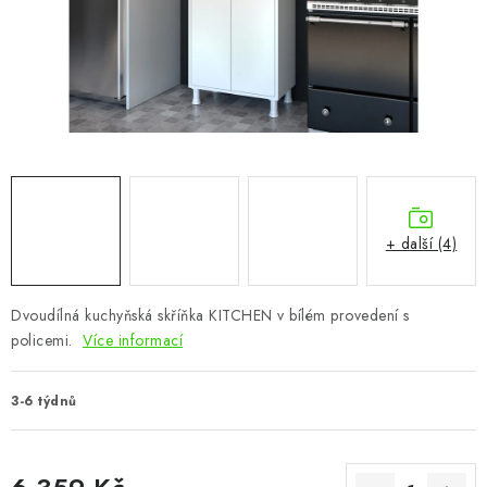
CHOVATELSKÉ POTŘEBY
DOPLŇKY A DEKORACE
ZAHRADA
OSTATNÍ
NOVINKY
+ další (4)
VÝPRODEJ
Dvoudílná kuchyňská skříňka KITCHEN v bílém provedení s
policemi.
Více informací
Vše o nákupu
Info
Reklamace a odstoupení od smlouvy
Kontakty
Bonusový program NBM+
Blog
3-6 týdnů