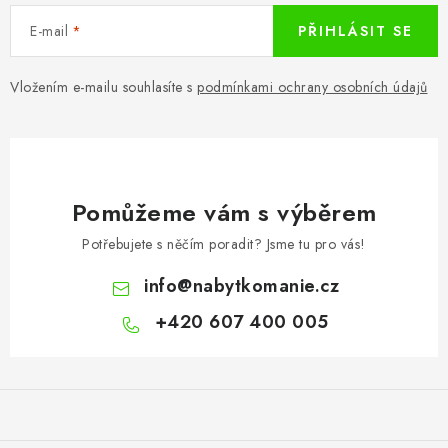
E-mail
PŘIHLÁSIT SE
Vložením e-mailu souhlasíte s
podmínkami ochrany osobních údajů
Pomůžeme vám s výběrem
Potřebujete s něčím poradit? Jsme tu pro vás!
info
@
nabytkomanie.cz
+420 607 400 005
Z
á
p