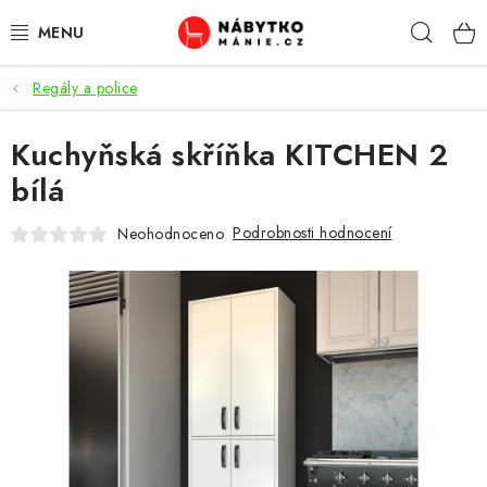
Přejít
Hleda
na
obsah
Regály a police
OBÝVACÍ POKOJ
Kuchyňská skříňka KITCHEN 2
KUCHYŇ A JÍDELNA
bílá
LOŽNICE
Podrobnosti hodnocení
Neohodnoceno
DĚTSKÝ POKOJ
KANCELÁŘ / PRACOVNA
KOUPELNA A WC
PŘEDSÍŇ