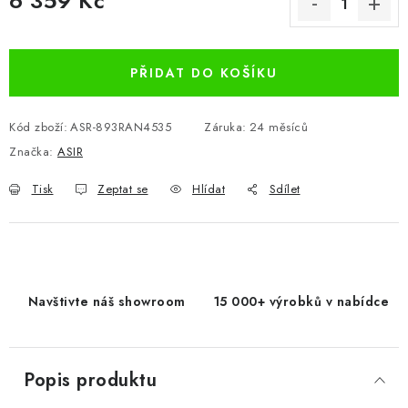
6 359 Kč
Měrná cena:
PŘIDAT DO KOŠÍKU
Kód zboží:
ASR-893RAN4535
Záruka
:
24 měsíců
Značka:
ASIR
Tisk
Zeptat se
Hlídat
Sdílet
Navštivte náš showroom
15 000+ výrobků v nabídce
Popis produktu