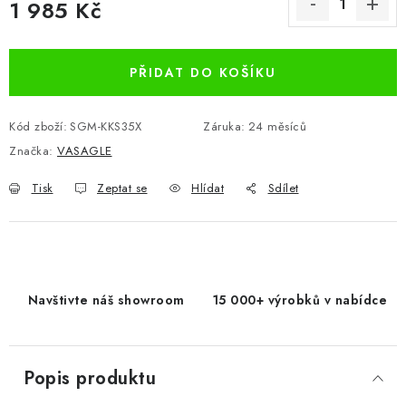
1 985 Kč
Měrná cena:
PŘIDAT DO KOŠÍKU
Kód zboží:
SGM-KKS35X
Záruka
:
24 měsíců
Značka:
VASAGLE
Tisk
Zeptat se
Hlídat
Sdílet
Navštivte náš showroom
15 000+ výrobků v nabídce
Popis produktu