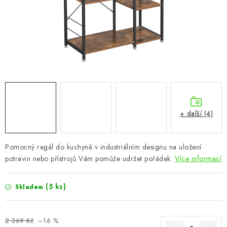
CHOVATELSKÉ POTŘEBY
DOPLŇKY A DEKORACE
ZAHRADA
OSTATNÍ
NOVINKY
+ další (4)
VÝPRODEJ
Pomocný regál do kuchyně v industriálním designu na uložení
potravin nebo přístrojů Vám pomůže udržet pořádek.
Více informací
Vše o nákupu
Info
Reklamace a odstoupení od smlouvy
Kontakty
Bonusový program NBM+
Blog
(5 ks)
Skladem
2 369 Kč
–16 %