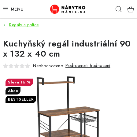
Přejít
Hleda
na
obsah
Regály a police
OBÝVACÍ POKOJ
Kuchyňský regál industriální 90
KUCHYŇ A JÍDELNA
x 132 x 40 cm
LOŽNICE
Podrobnosti hodnocení
Neohodnoceno
DĚTSKÝ POKOJ
16 %
KANCELÁŘ / PRACOVNA
Akce
BESTSELLER
KOUPELNA A WC
PŘEDSÍŇ