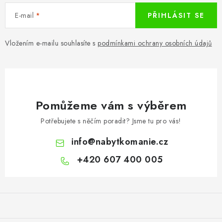
E-mail
PŘIHLÁSIT SE
Vložením e-mailu souhlasíte s
podmínkami ochrany osobních údajů
Pomůžeme vám s výběrem
Potřebujete s něčím poradit? Jsme tu pro vás!
info
@
nabytkomanie.cz
+420 607 400 005
Z
á
p