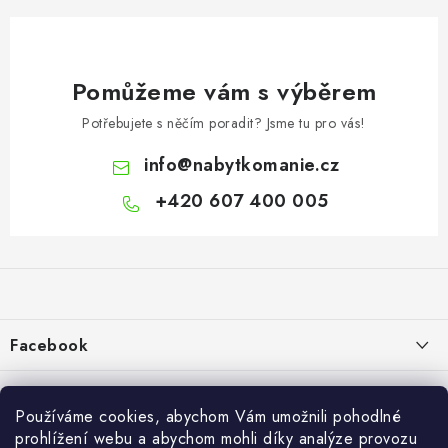
Pomůžeme vám s výběrem
Potřebujete s něčím poradit? Jsme tu pro vás!
info
@
nabytkomanie.cz
+420 607 400 005
Z
á
p
a
Facebook
t
í
Informace pro vás
Používáme cookies, abychom Vám umožnili pohodlné
Vše o nákupu
prohlížení webu a abychom mohli díky analýze provozu