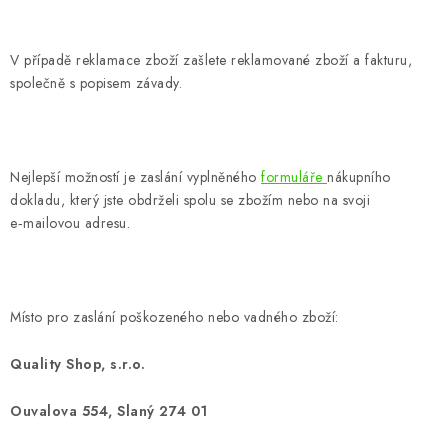
CHOVATELSKÉ POTŘEBY
DOPLŇKY A DEKORACE
V případě reklamace zboží zašlete reklamované zboží a fakturu,
společně s popisem závady.
ZAHRADA
OSTATNÍ
Nejlepší možností je zaslání vyplněného
formuláře
nákupního
dokladu, který jste obdrželi spolu se zbožím nebo na svoji
NOVINKY
e‑mailovou adresu.
VÝPRODEJ
Místo pro zaslání poškozeného nebo vadného zboží:
Vše o nákupu
Info
Reklamace a odstoupení od smlouvy
Kontakty
Bonusový program NBM+
Blog
Quality Shop, s.r.o.
Ouvalova 554, Slaný 274 01