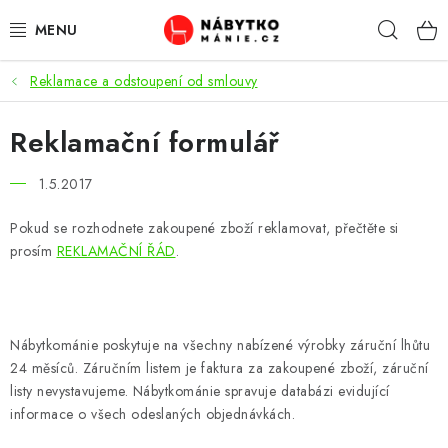
Přejít
Hleda
na
obsah
Reklamace a odstoupení od smlouvy
OBÝVACÍ POKOJ
Reklamační formulář
KUCHYŇ A JÍDELNA
1.5.2017
LOŽNICE
Pokud se rozhodnete zakoupené zboží reklamovat, přečtěte si
DĚTSKÝ POKOJ
prosím
REKLAMAČNÍ ŘÁD
.
KANCELÁŘ / PRACOVNA
Nábytkománie poskytuje na všechny nabízené výrobky záruční lhůtu
KOUPELNA A WC
24 měsíců. Záručním listem je faktura za zakoupené zboží, záruční
listy nevystavujeme. Nábytkománie spravuje databázi evidující
PŘEDSÍŇ
informace o všech odeslaných objednávkách.