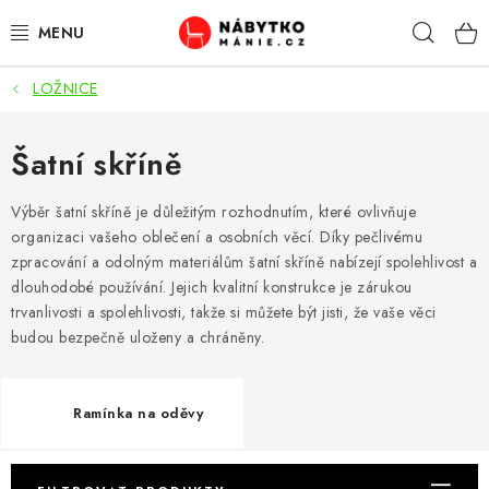
Přejít
Hleda
na
obsah
LOŽNICE
OBÝVACÍ POKOJ
KUCHYŇ A JÍDELNA
Šatní skříně
LOŽNICE
Výběr šatní skříně je důležitým rozhodnutím, které ovlivňuje
organizaci vašeho oblečení a osobních věcí. Díky pečlivému
zpracování a odolným materiálům šatní skříně nabízejí spolehlivost a
DĚTSKÝ POKOJ
dlouhodobé používání. Jejich kvalitní konstrukce je zárukou
trvanlivosti a spolehlivosti, takže si můžete být jisti, že vaše věci
KANCELÁŘ / PRACOVNA
budou bezpečně uloženy a chráněny.
KOUPELNA A WC
Ramínka na oděvy
PŘEDSÍŇ