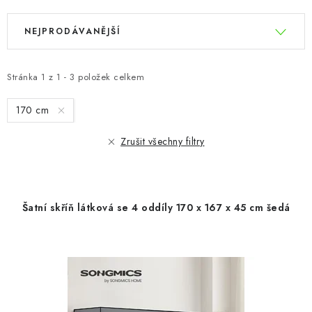
V
Ř
NEJPRODÁVANĚJŠÍ
ý
a
p
z
i
e
Stránka
1
z
1
-
3
položek celkem
s
n
170 cm
p
í
r
p
Zrušit všechny filtry
o
r
d
o
u
d
Šatní skříň látková se 4 oddíly 170 x 167 x 45 cm šedá
k
u
t
k
ů
t
ů