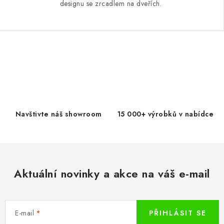
designu se zrcadlem na dveřích.
O
v
l
á
d
Navštivte náš showroom
15 000+ výrobků v nabídce
a
c
í
p
Aktuální novinky a akce na váš e-mail
r
v
k
E-mail
PŘIHLÁSIT SE
y