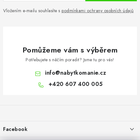
v
ý
Vložením e-mailu souhlasíte s
podmínkami ochrany osobních údajů
p
i
s
u
Pomůžeme vám s výběrem
Potřebujete s něčím poradit? Jsme tu pro vás!
info
@
nabytkomanie.cz
+420 607 400 005
Z
á
p
a
Facebook
t