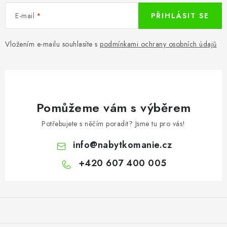
E-mail
PŘIHLÁSIT SE
Vložením e-mailu souhlasíte s
podmínkami ochrany osobních údajů
Pomůžeme vám s výběrem
Potřebujete s něčím poradit? Jsme tu pro vás!
info
@
nabytkomanie.cz
+420 607 400 005
Z
á
p