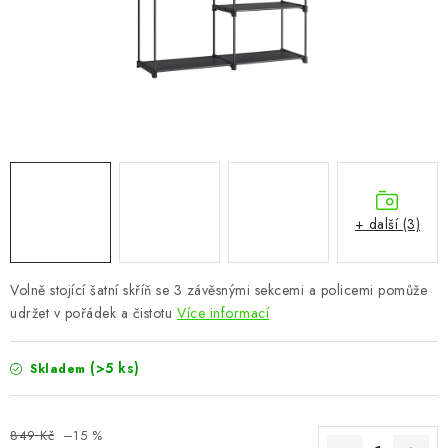
CHOVATELSKÉ POTŘEBY
DOPLŇKY A DEKORACE
ZAHRADA
OSTATNÍ
NOVINKY
+ další (3)
VÝPRODEJ
Volně stojící šatní skříň se 3 závěsnými sekcemi a policemi pomůže
udržet v pořádek a čistotu
Více informací
Vše o nákupu
Info
Reklamace a odstoupení od smlouvy
Kontakty
Bonusový program NBM+
Blog
(>5 ks)
Skladem
849 Kč
–15 %