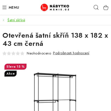
Přejít
Hleda
na
obsah
Šatní skříně
OBÝVACÍ POKOJ
Otevřená šatní skříň 138 x 182 x
KUCHYŇ A JÍDELNA
43 cm černá
LOŽNICE
Podrobnosti hodnocení
Neohodnoceno
DĚTSKÝ POKOJ
15 %
KANCELÁŘ / PRACOVNA
Akce
KOUPELNA A WC
PŘEDSÍŇ