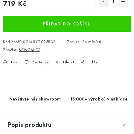
719 Kč
Měrná cena:
PŘIDAT DO KOŠÍKU
Kód zboží:
SGM-RYG025B02
Záruka
:
24 měsíců
Značka:
SONGMICS
Tisk
Zeptat se
Hlídat
Sdílet
Navštivte náš showroom
15 000+ výrobků v nabídce
Popis produktu