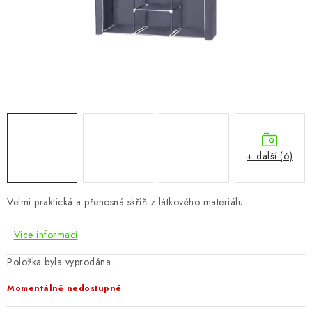
CHOVATELSKÉ POTŘEBY
DOPLŇKY A DEKORACE
ZAHRADA
OSTATNÍ
NOVINKY
+ další (6)
VÝPRODEJ
Velmi praktická a přenosná skříň z látkového materiálu.
Vše o nákupu
Info
Reklamace a odstoupení od smlouvy
Více informací
Kontakty
Bonusový program NBM+
Blog
Položka byla vyprodána…
Momentálně nedostupné