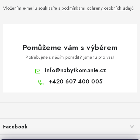
Vložením e-mailu souhlasíte s
podmínkami ochrany osobních údajů
Pomůžeme vám s výběrem
Potřebujete s něčím poradit? Jsme tu pro vás!
info
@
nabytkomanie.cz
+420 607 400 005
Z
á
p
a
Facebook
t