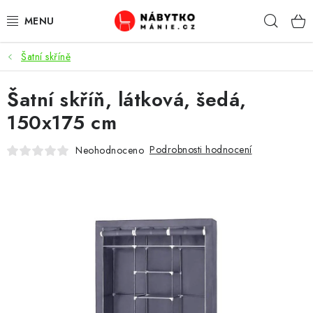
Přejít
Hleda
na
obsah
Šatní skříně
OBÝVACÍ POKOJ
Šatní skříň, látková, šedá,
KUCHYŇ A JÍDELNA
150x175 cm
LOŽNICE
Podrobnosti hodnocení
Neohodnoceno
DĚTSKÝ POKOJ
KANCELÁŘ / PRACOVNA
KOUPELNA A WC
PŘEDSÍŇ