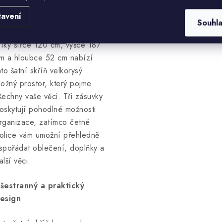
ostatek úložného
tavení
rostoru pro vaše věci
Souhl
íky šířce 120 cm, výšce 187
m a hloubce 52 cm nabízí
ato šatní skříň velkorysý
ložný prostor, který pojme
šechny vaše věci. Tři zásuvky
oskytují pohodlné možnosti
rganizace, zatímco četné
olice vám umožní přehledně
spořádat oblečení, doplňky a
alší věci.
šestranný a praktický
esign