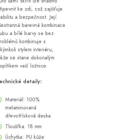
uto šatní skříň lze snadno
řipevnit ke zdi, což zajišťuje
tabilitu a bezpečnost. Její
šestranná barevná kombinace
ubu a bílé barvy se bez
roblémů kombinuje s
akýmkoli stylem interiéru,
akže se stane dokonalým
oplňkem vaší ložnice.
echnické detaily:
Materiál: 100%
melaminovaná
dřevotřísková deska
Tloušťka: 18 mm
Úchytka: PU kůže