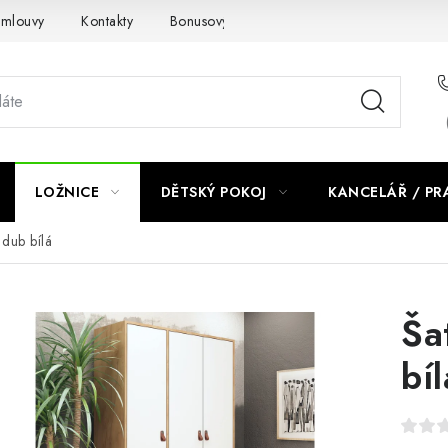
smlouvy
Kontakty
Bonusový program NBM+
Blog
LOŽNICE
DĚTSKÝ POKOJ
KANCELÁŘ / P
 dub bílá
Ša
bíl