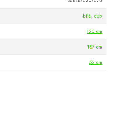
8681875207576
bílá
,
dub
120 cm
187 cm
52 cm