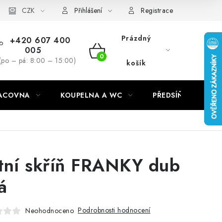
CZK
Přihlášení
Registrace
Prázdný
+420 607 400
005
NÁKUPNÍ
(po – pá: 8:00 – 15:00)
košík
KOŠÍK
RACOVNA
KOUPELNA A WC
PŘEDSÍŇ
C
tní skříň FRANKY dub
á
Podrobnosti hodnocení
Neohodnoceno