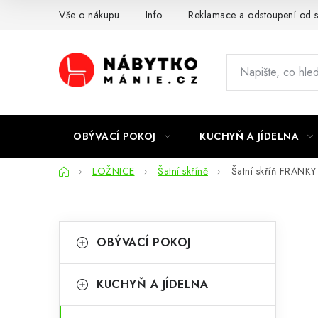
Přejít
Vše o nákupu
Info
Reklamace a odstoupení od 
na
obsah
OBÝVACÍ POKOJ
KUCHYŇ A JÍDELNA
Domů
LOŽNICE
Šatní skříně
Šatní skříň FRANKY
P
K
Přeskočit
OBÝVACÍ POKOJ
kategorie
a
o
t
s
KUCHYŇ A JÍDELNA
e
t