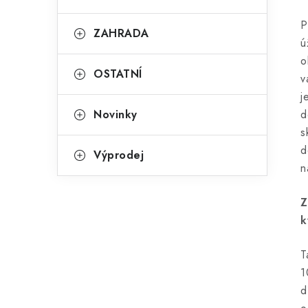
P
ZAHRADA
ú
o
OSTATNÍ
v
j
Novinky
d
s
d
Výprodej
n
Z
k
T
1
d