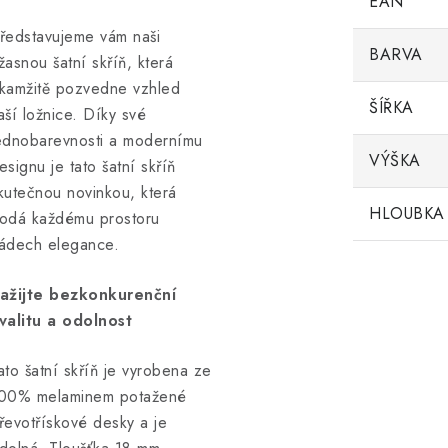
EAN
ředstavujeme vám naši
BARVA
žasnou šatní skříň, která
kamžitě pozvedne vzhled
ŠÍŘKA
aší ložnice. Díky své
ednobarevnosti a modernímu
VÝŠKA
esignu je tato šatní skříň
kutečnou novinkou, která
HLOUBKA
odá každému prostoru
ádech elegance.
ažijte bezkonkurenční
valitu a odolnost
ato šatní skříň je vyrobena ze
00% melaminem potažené
řevotřískové desky a je