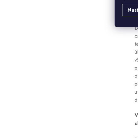
D
Nas
p
D
c
t
ú
v
p
o
p
u
d
V
d