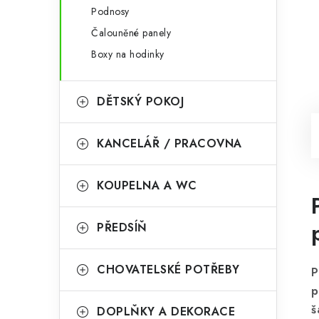
Podnosy
Čalouněné panely
Boxy na hodinky
DĚTSKÝ POKOJ
KANCELÁŘ / PRACOVNA
KOUPELNA A WC
PŘEDSÍŇ
CHOVATELSKÉ POTŘEBY
P
p
š
DOPLŇKY A DEKORACE