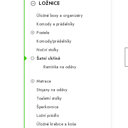
g
LOŽNICE
r
o
Úložné boxy a organizéry
a
r
Komody a prádelníky
n
i
Postele
e
n
Komody/prádelníky
í
Noční stolky
Šatní skříně
p
Ramínka na oděvy
a
Matrace
n
Stojany na oděvy
e
Toaletní stolky
l
Šperkovnice
Ložní prádlo
Úložné krabice a koše