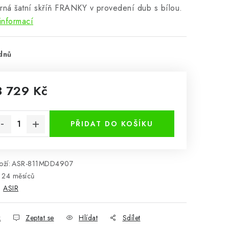
rná šatní skříň FRANKY v provedení dub s bílou.
informací
dnů
3 729 Kč
rná cena:
PŘIDAT DO KOŠÍKU
ží:
ASR-811MDD4907
24 měsíců
:
ASIR
k
Zeptat se
Hlídat
Sdílet