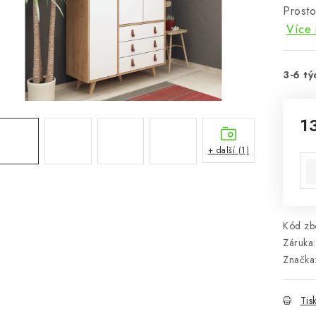
Prosto
Více 
3-6 tý
1
Mě
+ další (1)
Kód zbo
Záruka
:
Značka
Tis