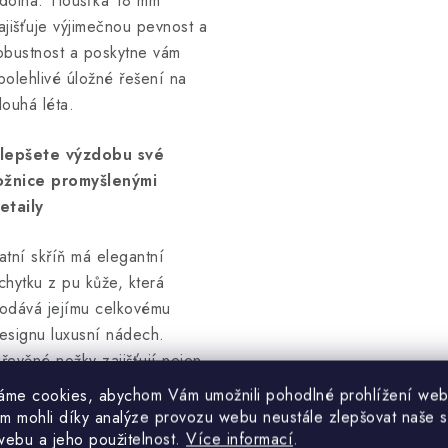
dolná. Tloušťka 18 mm
ajišťuje výjimečnou pevnost a
obustnost a poskytne vám
polehlivé úložné řešení na
louhá léta.
lepšete výzdobu své
ožnice promyšlenými
etaily
atní skříň má elegantní
chytku z pu kůže, která
odává jejímu celkovému
esignu luxusní nádech.
řevěné nožky zajišťují nejen
tabilitu, ale také přispívají k
áme cookies, abychom Vám umožnili pohodlné prohlížení web
oderní estetice tohoto kusu.
m mohli díky analýze provozu webu neustále zlepšovat naše s
webu a jeho použitelnost.
Více informací
.