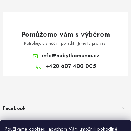
Pomůžeme vám s výběrem
Potřebujete s něčím poradit? Jsme tu pro vás!
info
@
nabytkomanie.cz
+420 607 400 005
Z
á
p
a
Facebook
t
í
Informace pro vás
Používáme cookies, abychom Vám umožnili pohodlné