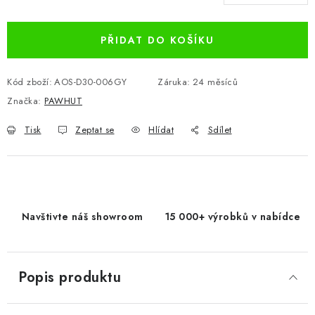
Měrná cena:
PŘIDAT DO KOŠÍKU
Kód zboží:
AOS-D30-006GY
Záruka
:
24 měsíců
Značka:
PAWHUT
Tisk
Zeptat se
Hlídat
Sdílet
Navštivte náš showroom
15 000+ výrobků v nabídce
Popis produktu