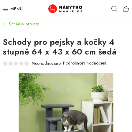
Přejít
Hleda
na
obsah
Schůdky pro psy
OBÝVACÍ POKOJ
Schody pro pejsky a kočky 4
KUCHYŇ A JÍDELNA
stupně 64 x 43 x 60 cm šedá
LOŽNICE
Podrobnosti hodnocení
Neohodnoceno
DĚTSKÝ POKOJ
KANCELÁŘ / PRACOVNA
KOUPELNA A WC
PŘEDSÍŇ