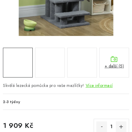
CHOVATELSKÉ POTŘEBY
DOPLŇKY A DEKORACE
ZAHRADA
OSTATNÍ
NOVINKY
+ další (5)
VÝPRODEJ
Skvělá lezecká pomůcka pro vaše mazlíčky!
Více informací
Vše o nákupu
Info
Reklamace a odstoupení od smlouvy
2-3 týdny
Kontakty
Bonusový program NBM+
Blog
1 909 Kč