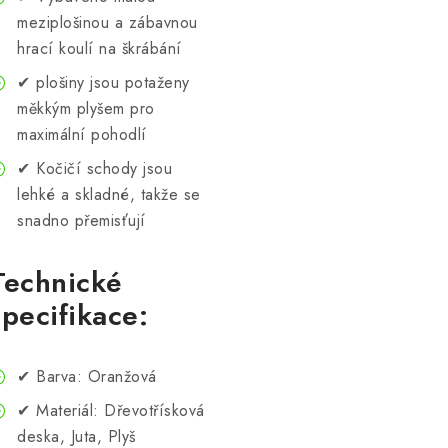
meziplošinou a zábavnou
hrací koulí na škrábání
✔ plošiny jsou potaženy
měkkým plyšem pro
maximální pohodlí
✔ Kočičí schody jsou
lehké a skladné, takže se
snadno přemisťují
Technické
specifikace:
✔ Barva: Oranžová
✔ Materiál: Dřevotřísková
deska, Juta, Plyš