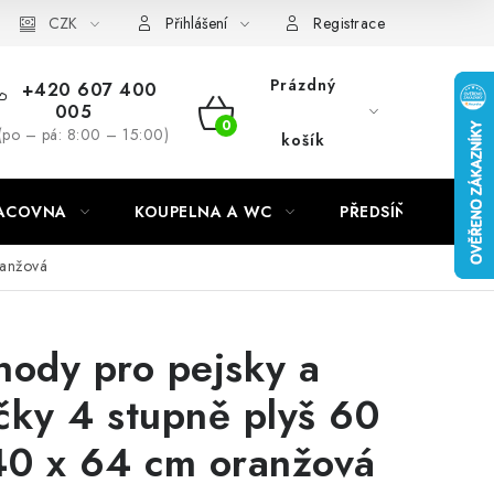
CZK
Přihlášení
Registrace
Prázdný
+420 607 400
005
NÁKUPNÍ
(po – pá: 8:00 – 15:00)
košík
KOŠÍK
RACOVNA
KOUPELNA A WC
PŘEDSÍŇ
C
ranžová
hody pro pejsky a
čky 4 stupně plyš 60
40 x 64 cm oranžová