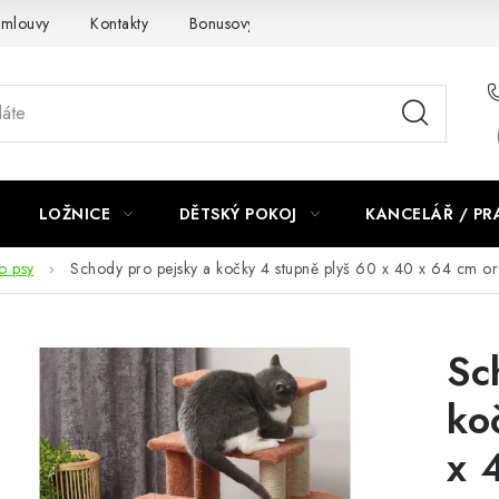
smlouvy
Kontakty
Bonusový program NBM+
Blog
LOŽNICE
DĚTSKÝ POKOJ
KANCELÁŘ / P
o psy
Schody pro pejsky a kočky 4 stupně plyš 60 x 40 x 64 cm o
Sc
ko
x 