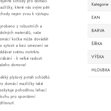
bjevte schody pro domácí
Kategorie
azlíčky, které vás svými pěti
chody nejen zvou k výstupu.
EAN
yrobeno z robustních a
BARVA
dolných materiálů, vaše
omácí kočka může dovádět
ŠÍŘKA
o sytosti a bez omezení se
ddávat svému instinktu
VÝŠKA
krábání - k velké radosti
ašeho domova!
HLOUBKA
ěkký plyšový potah schůdků
ro domácí mazlíčky také
oskytuje pohodlnou lehací
lochu pro spontánní
dřímnutí.