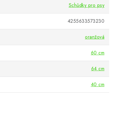
Schůdky pro psy
4255633573230
oranžová
60 cm
64 cm
40 cm