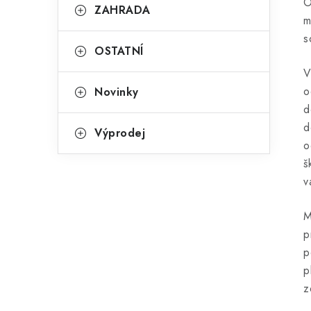
O
ZAHRADA
m
s
OSTATNÍ
V
o
Novinky
d
d
Výprodej
o
š
v
M
p
p
p
z