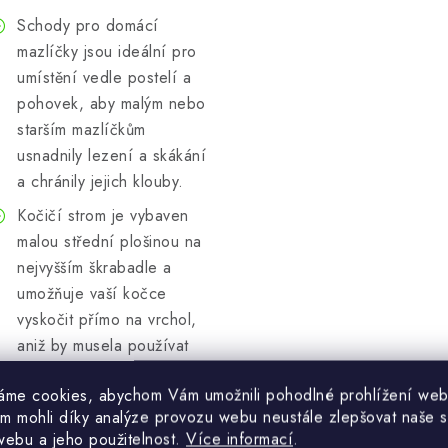
Schody pro domácí
mazlíčky jsou ideální pro
umístění vedle postelí a
pohovek, aby malým nebo
starším mazlíčkům
usnadnily lezení a skákání
a chránily jejich klouby.
Kočičí strom je vybaven
malou střední plošinou na
nejvyšším škrabadle a
umožňuje vaší kočce
vyskočit přímo na vrchol,
aniž by musela používat
schůdky. Hrací míč také
áme cookies, abychom Vám umožnili pohodlné prohlížení web
poskytuje větší
m mohli díky analýze provozu webu neustále zlepšovat naše s
rozmanitost.
webu a jeho použitelnost.
Více informací
.