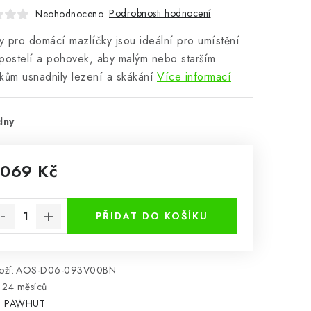
Podrobnosti hodnocení
Neohodnoceno
 pro domácí mazlíčky jsou ideální pro umístění
postelí a pohovek, aby malým nebo starším
kům usnadnily lezení a skákání
Více informací
dny
 069 Kč
rná cena:
PŘIDAT DO KOŠÍKU
ží:
AOS-D06-093V00BN
24 měsíců
:
PAWHUT