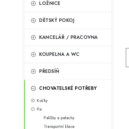
g
LOŽNICE
r
o
a
r
DĚTSKÝ POKOJ
n
i
KANCELÁŘ / PRACOVNA
e
n
í
KOUPELNA A WC
p
PŘEDSÍŇ
a
n
CHOVATELSKÉ POTŘEBY
e
Kočky
l
Psi
Pelíšky a pelechy
Transportní klece