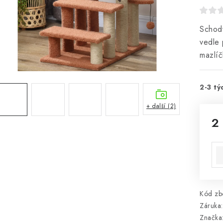
Schody
vedle 
mazlíč
2-3 tý
+ další (2)
2
Mě
Kód zbo
Záruka
:
Značka