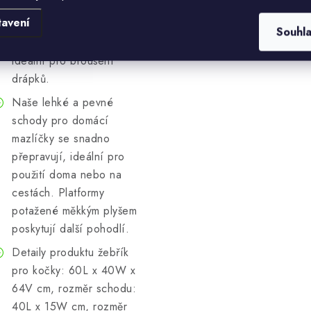
Povrchy pro škrábání
tavení
vyrobené z jutového lana
Souhl
jsou bezpečné a odolné,
ideální pro broušení
drápků.
Naše lehké a pevné
schody pro domácí
mazlíčky se snadno
přepravují, ideální pro
použití doma nebo na
cestách. Platformy
potažené měkkým plyšem
poskytují další pohodlí.
Detaily produktu žebřík
pro kočky: 60L x 40W x
64V cm, rozměr schodu:
40L x 15W cm, rozměr