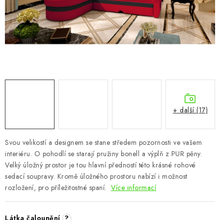
CHOVATELSKÉ POTŘEBY
DOPLŇKY A DEKORACE
ZAHRADA
OSTATNÍ
NOVINKY
+ další (17)
VÝPRODEJ
Svou velikostí a designem se stane středem pozornosti ve vašem
interiéru. O pohodlí se starají pružiny bonell a výplň z PUR pěny.
Vše o nákupu
Info
Reklamace a odstoupení od smlouvy
Velký úložný prostor je tou hlavní předností této krásné rohové
Kontakty
Bonusový program NBM+
Blog
sedací soupravy. Kromě úložného prostoru nabízí i možnost
rozložení, pro příležitostné spaní.
Více informací
Látka čalounění
?