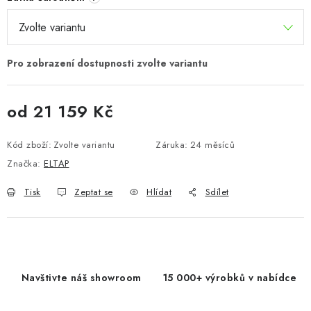
od
21 159 Kč
Měrná cena:
Kód zboží:
Zvolte variantu
Záruka
:
24 měsíců
Značka:
ELTAP
Tisk
Zeptat se
Hlídat
Sdílet
Navštivte náš showroom
15 000+ výrobků v nabídce