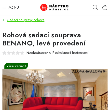
Přejít
Hleda
na
obsah
Sedací soupravy rohové
OBÝVACÍ POKOJ
Rohová sedací souprava
KUCHYŇ A JÍDELNA
BENANO, levé provedení
LOŽNICE
Podrobnosti hodnocení
Neohodnoceno
DĚTSKÝ POKOJ
Více variant
KANCELÁŘ / PRACOVNA
KOUPELNA A WC
PŘEDSÍŇ