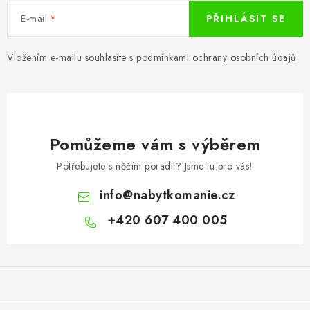
E-mail
PŘIHLÁSIT SE
Vložením e-mailu souhlasíte s
podmínkami ochrany osobních údajů
Pomůžeme vám s výběrem
Potřebujete s něčím poradit? Jsme tu pro vás!
info
@
nabytkomanie.cz
+420 607 400 005
Z
á
p