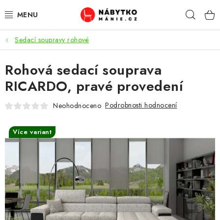
Přejít
Hleda
na
obsah
Sedací soupravy rohové
OBÝVACÍ POKOJ
Rohová sedací souprava
KUCHYŇ A JÍDELNA
RICARDO, pravé provedení
LOŽNICE
Podrobnosti hodnocení
Neohodnoceno
DĚTSKÝ POKOJ
Více variant
KANCELÁŘ / PRACOVNA
KOUPELNA A WC
PŘEDSÍŇ