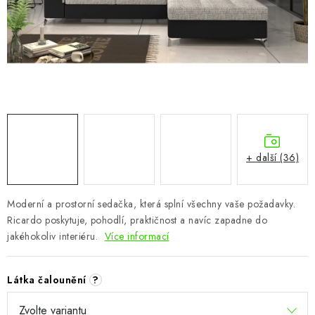
CHOVATELSKÉ POTŘEBY
DOPLŇKY A DEKORACE
ZAHRADA
OSTATNÍ
NOVINKY
+ další (36)
VÝPRODEJ
Moderní a prostorní sedačka, která splní všechny vaše požadavky.
Ricardo poskytuje, pohodlí, praktičnost a navíc zapadne do
Vše o nákupu
Info
Reklamace a odstoupení od smlouvy
jakéhokoliv interiéru.
Více informací
Kontakty
Bonusový program NBM+
Blog
Látka čalounění
?