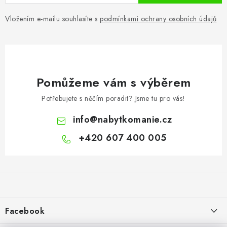
Vložením e-mailu souhlasíte s
podmínkami ochrany osobních údajů
Pomůžeme vám s výběrem
Potřebujete s něčím poradit? Jsme tu pro vás!
info
@
nabytkomanie.cz
+420 607 400 005
Z
á
p
a
Facebook
t