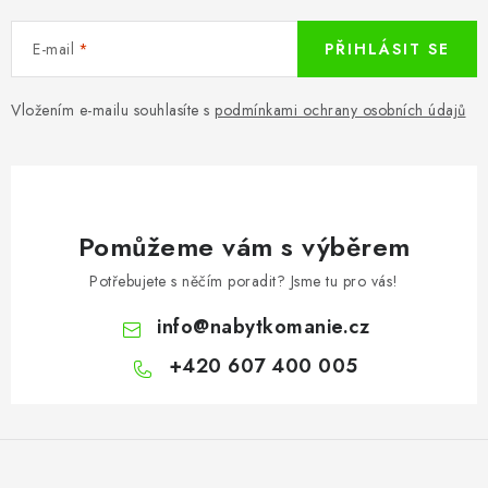
E-mail
PŘIHLÁSIT SE
Vložením e-mailu souhlasíte s
podmínkami ochrany osobních údajů
Pomůžeme vám s výběrem
Potřebujete s něčím poradit? Jsme tu pro vás!
info
@
nabytkomanie.cz
+420 607 400 005
Z
á
p