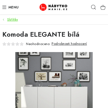
Přejít
Hleda
na
obsah
Skříňky
OBÝVACÍ POKOJ
Komoda ELEGANTE bílá
KUCHYŇ A JÍDELNA
Podrobnosti hodnocení
Neohodnoceno
LOŽNICE
DĚTSKÝ POKOJ
KANCELÁŘ / PRACOVNA
KOUPELNA A WC
PŘEDSÍŇ