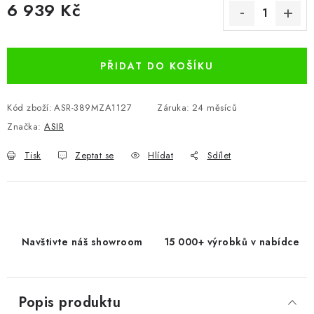
6 939 Kč
Měrná cena:
PŘIDAT DO KOŠÍKU
Kód zboží:
ASR-389MZA1127
Záruka
:
24 měsíců
Značka:
ASIR
Tisk
Zeptat se
Hlídat
Sdílet
Navštivte náš showroom
15 000+ výrobků v nabídce
Popis produktu